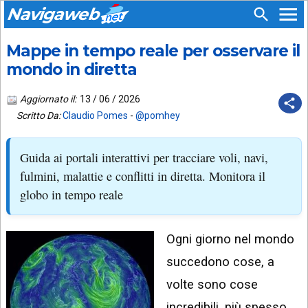
Navigaweb
Mappe in tempo reale per osservare il
SEGUICI
HOME
SU:
mondo in diretta
CHI
APP
SIAMO
Aggiornato il:
13 / 06 / 2026
ANDROID
Scritto Da:
Claudio Pomes
-
@pomhey
CHIEDI
EMAIL
SUPPORTO
Guida ai portali interattivi per tracciare voli, navi,
TELEGRAM
CONTATTA
fulmini, malattie e conflitti in diretta. Monitora il
globo in tempo reale
TIKTOK
PIÙ
LETTI
FACEBOOK
Ogni giorno nel mondo
ULTIMI
POST
YOUTUBE
succedono cose, a
ARCHIVIO
X
volte sono cose
incredibili, più spesso