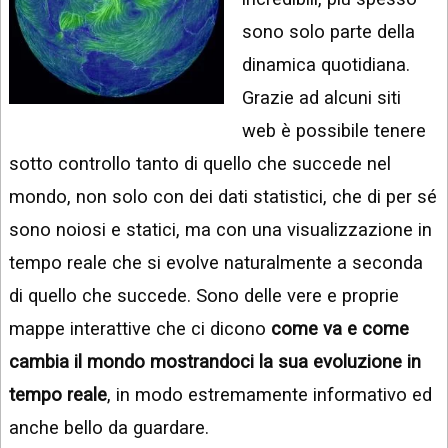
INSTAGRAM
VIDEO
sono solo parte della
GOOGLE
dinamica quotidiana.
NEWS
ARGOMENTI:
Grazie ad alcuni siti
LINKEDIN
IPHONE
web è possibile tenere
ANDROID
sotto controllo tanto di quello che succede nel
mondo, non solo con dei dati statistici, che di per sé
AI
APPS
sono noiosi e statici, ma con una visualizzazione in
tempo reale che si evolve naturalmente a seconda
APPS
di quello che succede. Sono delle vere e proprie
TECNOLOGIA
mappe interattive che ci dicono
come va e come
WINDOWS
cambia il mondo mostrandoci la sua evoluzione in
STRUMENTI
tempo reale
, in modo estremamente informativo ed
WEB
anche bello da guardare.