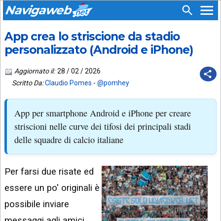
Navigaweb
App crea lo striscione da stadio
SEGUICI
HOME
SU:
personalizzato (Android e iPhone)
CHI
APP
SIAMO
Aggiornato il:
28 / 02 / 2026
ANDROID
Scritto Da:
Claudio Pomes
-
@pomhey
CHIEDI
EMAIL
SUPPORTO
App per smartphone Android e iPhone per creare
TELEGRAM
CONTATTA
striscioni nelle curve dei tifosi dei principali stadi
delle squadre di calcio italiane
TIKTOK
PIÙ
LETTI
FACEBOOK
Per farsi due risate ed
ULTIMI
POST
YOUTUBE
essere un po' originali è
ARCHIVIO
X
possibile inviare
messaggi agli amici