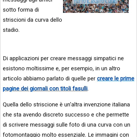
INSTAGRAM
VIDEO
sotto forma di
GOOGLE
striscioni da curva dello
NEWS
ARGOMENTI:
stadio.
LINKEDIN
IPHONE
ANDROID
Di applicazioni per creare messaggi simpatici ne
AI
APPS
esistono moltissime e, per esempio, in un altro
articolo abbiamo parlato di quelle per
creare le prime
APPS
pagine dei giornali con titoli fasulli
.
TECNOLOGIA
Quella dello striscione è un'altra invenzione italiana
WINDOWS
che sta avendo discreto successo e che permette
STRUMENTI
di scrivere messaggi sulle foto di una curva con un
WEB
fotomontaggio molto essenziale. Le immagini con