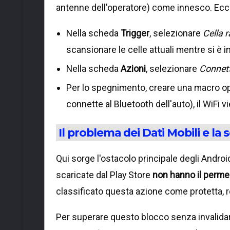
antenne dell'operatore) come innesco. Ecc
Nella scheda
Trigger
, selezionare
Cella 
scansionare le celle attuali mentre si è i
Nella scheda
Azioni
, selezionare
Connetti
Per lo spegnimento, creare una macro opp
connette al Bluetooth dell'auto), il WiFi vi
Il problema dei Dati Mobili e la
Qui sorge l'ostacolo principale degli Andro
scaricate dal Play Store
non hanno il perme
classificato questa azione come protetta, r
Per superare questo blocco senza invalidar