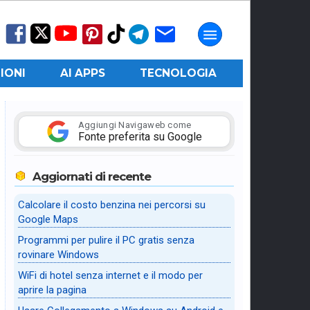
IONI
AI APPS
TECNOLOGIA
Aggiungi Navigaweb come
Fonte preferita su Google
Aggiornati di recente
Calcolare il costo benzina nei percorsi su
Google Maps
Programmi per pulire il PC gratis senza
rovinare Windows
WiFi di hotel senza internet e il modo per
aprire la pagina