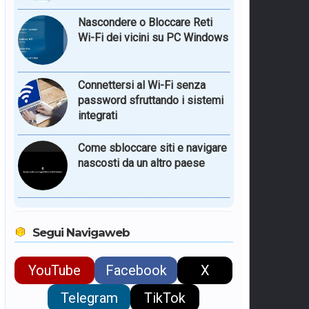
Nascondere o Bloccare Reti
Wi-Fi dei vicini su PC Windows
Connettersi al Wi-Fi senza
password sfruttando i sistemi
integrati
Come sbloccare siti e navigare
nascosti da un altro paese
Segui Navigaweb
YouTube
Facebook
X
Telegram
TikTok