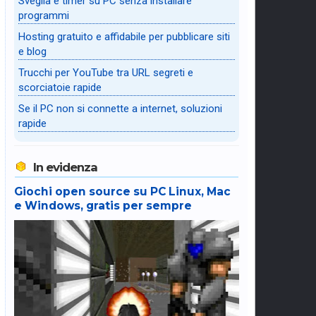
Sveglia e timer su PC senza installare
programmi
Hosting gratuito e affidabile per pubblicare siti
e blog
Trucchi per YouTube tra URL segreti e
scorciatoie rapide
Se il PC non si connette a internet, soluzioni
rapide
In evidenza
Giochi open source su PC Linux, Mac
e Windows, gratis per sempre