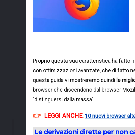
Proprio questa sua caratteristica ha fatto n
con ottimizzazioni avanzate, che di fatto n
questa guida vi mostreremo quindi
le migli
browser che discendono dal browser Mozill
"distinguersi dalla massa".
LEGGI ANCHE
:
10 nuovi browser alte
Le derivazioni dirette per non