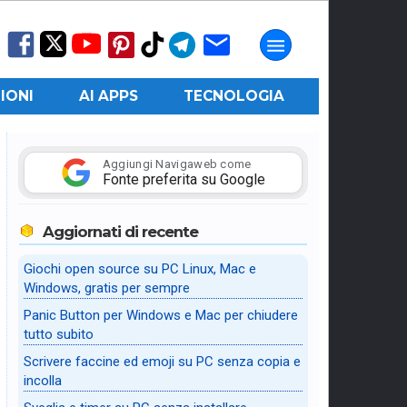
IONI
AI APPS
TECNOLOGIA
Aggiungi Navigaweb come
Fonte preferita su Google
Aggiornati di recente
Giochi open source su PC Linux, Mac e
Windows, gratis per sempre
Panic Button per Windows e Mac per chiudere
tutto subito
Scrivere faccine ed emoji su PC senza copia e
incolla