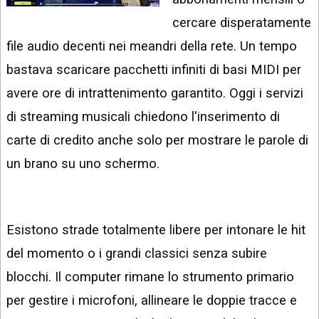
INSTAGRAM
VIDEO
cercare disperatamente
GOOGLE
file audio decenti nei meandri della rete. Un tempo
NEWS
ARGOMENTI:
bastava scaricare pacchetti infiniti di basi MIDI per
LINKEDIN
IPHONE
avere ore di intrattenimento garantito. Oggi i servizi
ANDROID
di streaming musicali chiedono l'inserimento di
carte di credito anche solo per mostrare le parole di
AI
APPS
un brano su uno schermo.
APPS
TECNOLOGIA
Esistono strade totalmente libere per intonare le hit
WINDOWS
del momento o i grandi classici senza subire
blocchi. Il computer rimane lo strumento primario
STRUMENTI
WEB
per gestire i microfoni, allineare le doppie tracce e