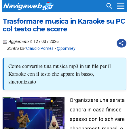
Navigaweb
Trasformare musica in Karaoke su PC
SEGUICI
HOME
SU:
col testo che scorre
CHI
APP
SIAMO
Aggiornato il:
12 / 03 / 2026
ANDROID
Scritto Da:
Claudio Pomes
-
@pomhey
CHIEDI
EMAIL
SUPPORTO
Come convertire una musica mp3 in un file per il
TELEGRAM
CONTATTA
Karaoke con il testo che appare in basso,
sincronizzato
TIKTOK
PIÙ
LETTI
FACEBOOK
Organizzare una serata
ULTIMI
POST
YOUTUBE
canora in casa finisce
ARCHIVIO
X
spesso con lo schivare
abbonamenti mensili o