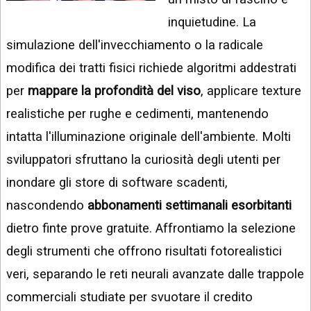
INSTAGRAM
VIDEO
inquietudine. La
GOOGLE
simulazione dell'invecchiamento o la radicale
NEWS
ARGOMENTI:
modifica dei tratti fisici richiede algoritmi addestrati
LINKEDIN
IPHONE
per
mappare la profondità del viso
, applicare texture
ANDROID
realistiche per rughe e cedimenti, mantenendo
intatta l'illuminazione originale dell'ambiente. Molti
AI
APPS
sviluppatori sfruttano la curiosità degli utenti per
inondare gli store di software scadenti,
APPS
nascondendo
abbonamenti settimanali esorbitanti
TECNOLOGIA
dietro finte prove gratuite. Affrontiamo la selezione
WINDOWS
degli strumenti che offrono risultati fotorealistici
STRUMENTI
veri, separando le reti neurali avanzate dalle trappole
WEB
commerciali studiate per svuotare il credito