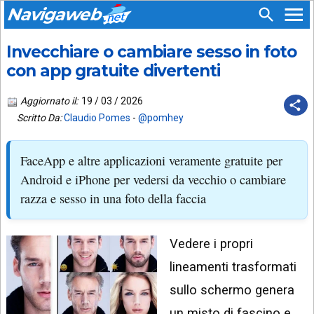
Navigaweb
Invecchiare o cambiare sesso in foto
SEGUICI
HOME
SU:
con app gratuite divertenti
CHI
APP
SIAMO
Aggiornato il:
19 / 03 / 2026
ANDROID
Scritto Da:
Claudio Pomes
-
@pomhey
CHIEDI
EMAIL
SUPPORTO
FaceApp e altre applicazioni veramente gratuite per
TELEGRAM
CONTATTA
Android e iPhone per vedersi da vecchio o cambiare
razza e sesso in una foto della faccia
TIKTOK
PIÙ
LETTI
FACEBOOK
Vedere i propri
ULTIMI
POST
YOUTUBE
lineamenti trasformati
ARCHIVIO
X
sullo schermo genera
un misto di fascino e