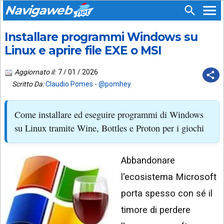
Navigaweb
Installare programmi Windows su
SEGUICI
HOME
SU:
Linux e aprire file EXE o MSI
CHI
APP
SIAMO
Aggiornato il:
7 / 01 / 2026
ANDROID
Scritto Da:
Claudio Pomes
-
@pomhey
CHIEDI
EMAIL
SUPPORTO
Come installare ed eseguire programmi di Windows
TELEGRAM
CONTATTA
su Linux tramite Wine, Bottles e Proton per i giochi
TIKTOK
PIÙ
LETTI
Abbandonare
FACEBOOK
ULTIMI
l'ecosistema Microsoft
POST
YOUTUBE
porta spesso con sé il
ARCHIVIO
X
timore di perdere