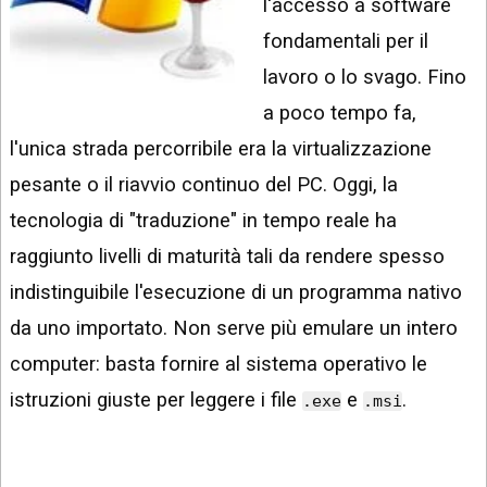
l'accesso a software
INSTAGRAM
VIDEO
fondamentali per il
GOOGLE
NEWS
lavoro o lo svago. Fino
ARGOMENTI:
a poco tempo fa,
LINKEDIN
IPHONE
l'unica strada percorribile era la virtualizzazione
ANDROID
pesante o il riavvio continuo del PC. Oggi, la
tecnologia di "traduzione" in tempo reale ha
AI
APPS
raggiunto livelli di maturità tali da rendere spesso
APPS
indistinguibile l'esecuzione di un programma nativo
da uno importato. Non serve più emulare un intero
TECNOLOGIA
computer: basta fornire al sistema operativo le
WINDOWS
istruzioni giuste per leggere i file
e
.
.exe
.msi
STRUMENTI
WEB