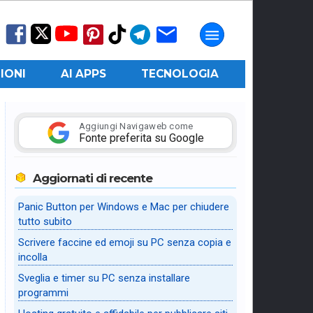
IONI
AI APPS
TECNOLOGIA
Aggiungi Navigaweb come
Fonte preferita su Google
Aggiornati di recente
Panic Button per Windows e Mac per chiudere
tutto subito
Scrivere faccine ed emoji su PC senza copia e
incolla
Sveglia e timer su PC senza installare
programmi