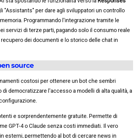
AI sta spostando le funzionalità verso la
Responses
i "Assistants" per dare agli sviluppatori un controllo
a memoria. Programmando l'integrazione tramite le
 dei servizi di terze parti, pagando solo il consumo reale
l recupero dei documenti e lo storico delle chat in
open source
namenti costosi per ottenere un bot che sembri
i democratizzare l'accesso a modelli di alta qualità, a
 configurazione.
otenti e sorprendentemente gratuite. Permette di
ome GPT-4 o Claude senza costi immediati. Il vero
gin esterni, permettendo al bot di cercare news in