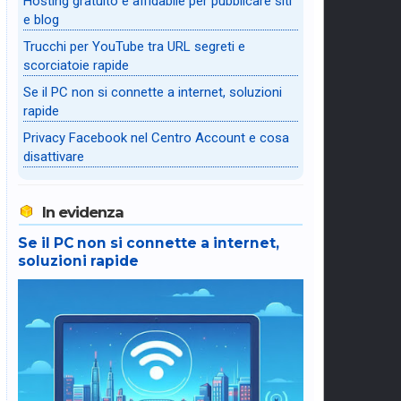
Hosting gratuito e affidabile per pubblicare siti
e blog
Trucchi per YouTube tra URL segreti e
scorciatoie rapide
Se il PC non si connette a internet, soluzioni
rapide
Privacy Facebook nel Centro Account e cosa
disattivare
In evidenza
Se il PC non si connette a internet,
soluzioni rapide