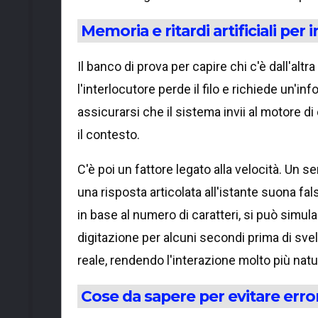
Memoria e ritardi artificiali per
Il banco di prova per capire chi c'è dall'alt
l'interlocutore perde il filo e richiede un'in
assicurarsi che il sistema invii al motore d
il contesto.
C'è poi un fattore legato alla velocità. Un se
una risposta articolata all'istante suona fa
in base al numero di caratteri, si può simula
digitazione per alcuni secondi prima di svela
reale, rendendo l'interazione molto più natu
Cose da sapere per evitare erro