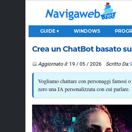
GUIDE ▾
WINDOWS
PROGR
Crea un ChatBot basato su
Aggiornato il:
19 / 05 / 2026
Scritto Da:
Vogliamo chattare con personaggi famosi o d
zero una IA personalizzata con cui parlare.