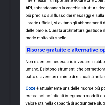
intermediari. È importante notare che Open
API
, abbandonando la vecchia struttura degl
più preciso sul flusso dei messaggi e sull
librerie ufficiali, si evitano gli abbonamenti
delle parole. Questa architettura gestisce i
modo molto più snello.
Risorse gratuite e alternative 
Non è sempre necessario investire in abbo
umano. Esistono strumenti che permettono d
patto di avere un minimo di manualità nella
Coze
è attualmente una delle risorse più p
creare bot sofisticati integrando modelli c
valore sta nella capacità di aggiungere plu