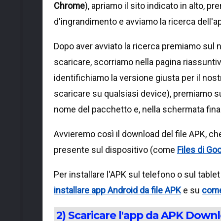
Chrome
), apriamo il sito indicato in alto, p
d'ingrandimento e avviamo la ricerca dell'a
Dopo aver avviato la ricerca premiamo sul 
scaricare, scorriamo nella pagina riassunt
identifichiamo la versione giusta per il no
scaricare su qualsiasi device), premiamo su
nome del pacchetto e, nella schermata finale
Avvieremo così il download del file APK, ch
presente sul dispositivo (come
Files di Go
Per installare l'APK sul telefono o sul table
installare app Android da file APK
e su
come
2) Scaricare l'app da APK Down