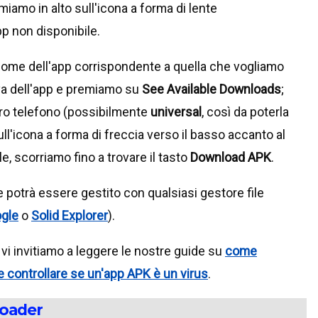
remiamo in alto sull'icona a forma di lente
pp non disponibile.
nome dell'app corrispondente a quella che vogliamo
iva dell'app e premiamo su
See Available Downloads
;
stro telefono (possibilmente
universal
, così da poterla
ll'icona a forma di freccia verso il basso accanto al
, scorriamo fino a trovare il tasto
Download APK
.
e potrà essere gestito con qualsiasi gestore file
ogle
o
Solid Explorer
).
t vi invitiamo a leggere le nostre guide su
come
 controllare se un'app APK è un virus
.
loader