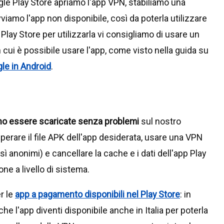
gle Play Store apriamo l'app VPN, stabiliamo una
iamo l'app non disponibile, così da poterla utilizzare
Play Store per utilizzarla vi consigliamo di usare un
cui è possibile usare l'app, come visto nella guida su
le in Android
.
sono essere scaricate senza problemi
sul nostro
perare il file APK dell'app desiderata, usare una VPN
ì anonimi) e cancellare la cache e i dati dell'app Play
ne a livello di sistema.
r le
app a pagamento disponibili nel Play Store
: in
 l'app diventi disponibile anche in Italia per poterla