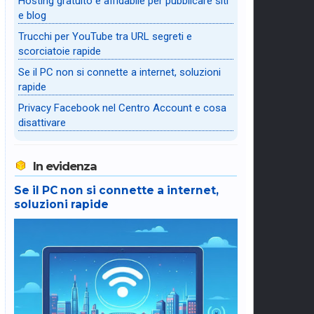
Hosting gratuito e affidabile per pubblicare siti
e blog
Trucchi per YouTube tra URL segreti e
scorciatoie rapide
Se il PC non si connette a internet, soluzioni
rapide
Privacy Facebook nel Centro Account e cosa
disattivare
In evidenza
Se il PC non si connette a internet,
soluzioni rapide