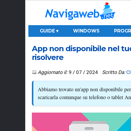
GUIDE ▾
WINDOWS
PROGR
App non disponibile nel tu
risolvere
Aggiornato il:
9 / 07 / 2024
Scritto Da:
C
Abbiamo trovato un'app non disponibile per
scaricarla comunque su telefono o tablet A