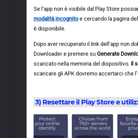
Se l'app non è visibile dal Play Store possi
modalità incognito
e cercando la pagina del 
è disponibile.
Dopo aver recuperato il link dell'app non do
Downloader e premere su
Generate Downlo
scaricato nella memoria del dispositivo.
Il 
scaricare gli APK dovremo accertarci che l'
3) Resettare il Play Store e util