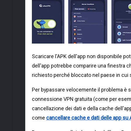
Scaricare l'APK dell'app non disponibile po
dell'app potrebbe comparire una finestra che
richiesto perché bloccato nel paese in cui 
Per bypassare velocemente il problema è su
connessione VPN gratuita (come per ese
cancellazione dei dati e della cache dell'a
come
cancellare cache e dati delle app su