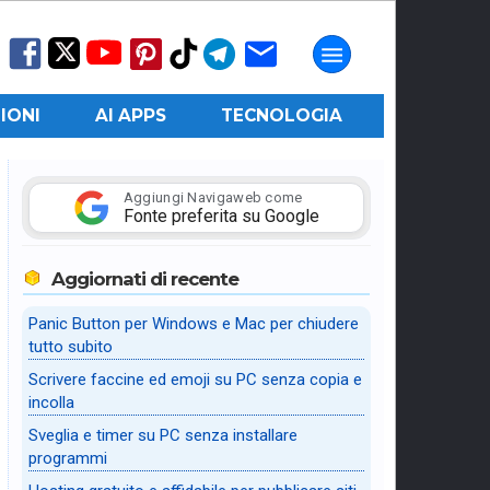
IONI
AI APPS
TECNOLOGIA
Aggiungi Navigaweb come
Fonte preferita su Google
Aggiornati di recente
Panic Button per Windows e Mac per chiudere
tutto subito
Scrivere faccine ed emoji su PC senza copia e
incolla
Sveglia e timer su PC senza installare
programmi