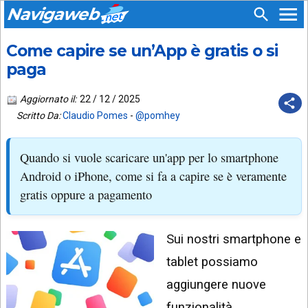
Navigaweb
Come capire se un’App è gratis o si
SEGUICI
HOME
SU:
paga
CHI
APP
SIAMO
Aggiornato il:
22 / 12 / 2025
ANDROID
Scritto Da:
Claudio Pomes
-
@pomhey
CHIEDI
EMAIL
SUPPORTO
Quando si vuole scaricare un'app per lo smartphone
TELEGRAM
CONTATTA
Android o iPhone, come si fa a capire se è veramente
gratis oppure a pagamento
TIKTOK
PIÙ
LETTI
FACEBOOK
Sui nostri smartphone e
ULTIMI
POST
YOUTUBE
tablet possiamo
ARCHIVIO
X
aggiungere nuove
funzionalità