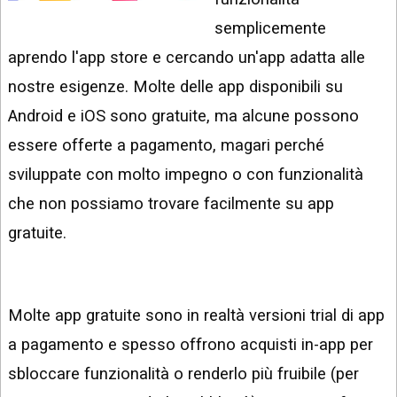
INSTAGRAM
VIDEO
semplicemente
GOOGLE
aprendo l'app store e cercando un'app adatta alle
NEWS
ARGOMENTI:
nostre esigenze. Molte delle app disponibili su
LINKEDIN
IPHONE
Android e iOS sono gratuite, ma alcune possono
ANDROID
essere offerte a pagamento, magari perché
sviluppate con molto impegno o con funzionalità
AI
APPS
che non possiamo trovare facilmente su app
gratuite.
APPS
TECNOLOGIA
WINDOWS
Molte app gratuite sono in realtà versioni trial di app
a pagamento e spesso offrono acquisti in-app per
STRUMENTI
WEB
sbloccare funzionalità o renderlo più fruibile (per