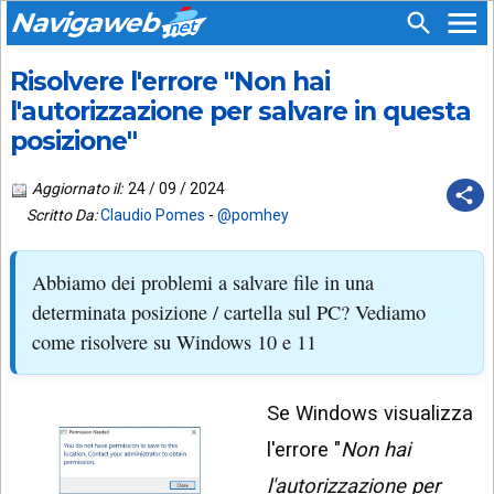
Navigaweb
Risolvere l'errore "Non hai
SEGUICI
HOME
SU:
l'autorizzazione per salvare in questa
posizione"
CHI
APP
SIAMO
ANDROID
Aggiornato il:
24 / 09 / 2024
CHIEDI
Scritto Da:
Claudio Pomes
-
@pomhey
EMAIL
SUPPORTO
TELEGRAM
CONTATTA
Abbiamo dei problemi a salvare file in una
determinata posizione / cartella sul PC? Vediamo
TIKTOK
PIÙ
LETTI
come risolvere su Windows 10 e 11
FACEBOOK
ULTIMI
POST
YOUTUBE
Se Windows visualizza
l'errore "
Non hai
ARCHIVIO
X
l'autorizzazione per