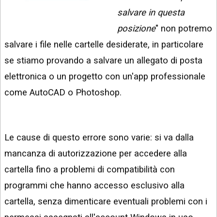
INSTAGRAM
VIDEO
salvare in questa
GOOGLE
posizione
" non potremo
NEWS
ARGOMENTI:
salvare i file nelle cartelle desiderate, in particolare
LINKEDIN
IPHONE
se stiamo provando a salvare un allegato di posta
elettronica o un progetto con un'app professionale
ANDROID
come AutoCAD o Photoshop.
AI
APPS
APPS
Le cause di questo errore sono varie: si va dalla
TECNOLOGIA
mancanza di autorizzazione per accedere alla
WINDOWS
cartella fino a problemi di compatibilità con
programmi che hanno accesso esclusivo alla
STRUMENTI
WEB
cartella, senza dimenticare eventuali problemi con i