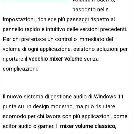
INSTAGRAM
VIDEO
nascosto nelle
GOOGLE
Impostazioni, richiede più passaggi rispetto al
NEWS
ARGOMENTI:
pannello rapido e intuitivo delle versioni precedenti.
LINKEDIN
IPHONE
Per chi preferisce un controllo immediato del
ANDROID
volume di ogni applicazione, esistono soluzioni per
riportare il
vecchio mixer volume
senza
AI
APPS
complicazioni.
APPS
TECNOLOGIA
Il nuovo sistema di gestione audio di Windows 11
WINDOWS
punta su un design moderno, ma può risultare
scomodo per chi lavora con più applicazioni, come
STRUMENTI
WEB
editor audio o gamer. Il
mixer volume classico
,