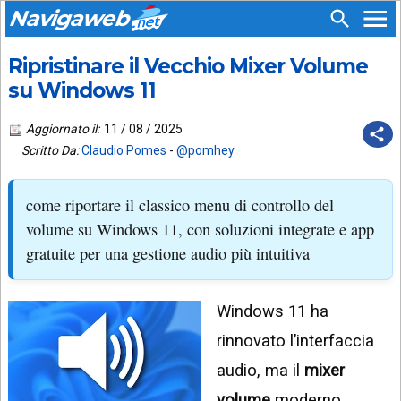
Navigaweb
Ripristinare il Vecchio Mixer Volume
SEGUICI
HOME
SU:
su Windows 11
CHI
APP
SIAMO
Aggiornato il:
11 / 08 / 2025
ANDROID
Scritto Da:
Claudio Pomes
-
@pomhey
CHIEDI
EMAIL
SUPPORTO
come riportare il classico menu di controllo del
TELEGRAM
CONTATTA
volume su Windows 11, con soluzioni integrate e app
gratuite per una gestione audio più intuitiva
TIKTOK
PIÙ
LETTI
FACEBOOK
Windows 11 ha
ULTIMI
POST
YOUTUBE
rinnovato l’interfaccia
ARCHIVIO
X
audio, ma il
mixer
volume
moderno,