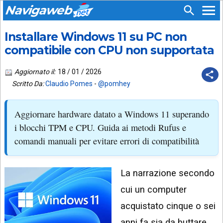
Navigaweb
Installare Windows 11 su PC non
SEGUICI
HOME
SU:
compatibile con CPU non supportata
CHI
APP
SIAMO
Aggiornato il:
18 / 01 / 2026
ANDROID
Scritto Da:
Claudio Pomes
-
@pomhey
CHIEDI
EMAIL
SUPPORTO
Aggiornare hardware datato a Windows 11 superando
TELEGRAM
CONTATTA
i blocchi TPM e CPU. Guida ai metodi Rufus e
comandi manuali per evitare errori di compatibilità
TIKTOK
PIÙ
LETTI
FACEBOOK
La narrazione secondo
ULTIMI
POST
YOUTUBE
cui un computer
ARCHIVIO
X
acquistato cinque o sei
anni fa sia da buttare