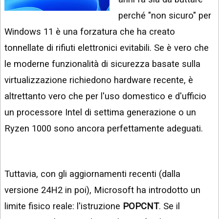
INSTAGRAM
VIDEO
perché "non sicuro" per
GOOGLE
Windows 11 è una forzatura che ha creato
NEWS
ARGOMENTI:
tonnellate di rifiuti elettronici evitabili. Se è vero che
LINKEDIN
IPHONE
le moderne funzionalità di sicurezza basate sulla
ANDROID
virtualizzazione richiedono hardware recente, è
altrettanto vero che per l'uso domestico e d'ufficio
AI
APPS
un processore Intel di settima generazione o un
Ryzen 1000 sono ancora perfettamente adeguati.
APPS
TECNOLOGIA
WINDOWS
Tuttavia, con gli aggiornamenti recenti (dalla
versione 24H2 in poi), Microsoft ha introdotto un
STRUMENTI
WEB
limite fisico reale: l'istruzione
POPCNT
. Se il