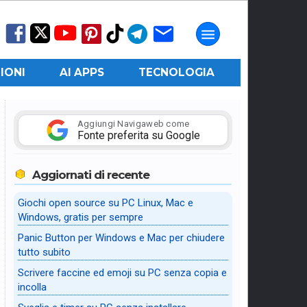
IONI
AI APPS
TECNOLOGIA
Aggiungi Navigaweb come
Fonte preferita su Google
Aggiornati di recente
Giochi open source su PC Linux, Mac e
Windows, gratis per sempre
Panic Button per Windows e Mac per chiudere
tutto subito
Scrivere faccine ed emoji su PC senza copia e
incolla