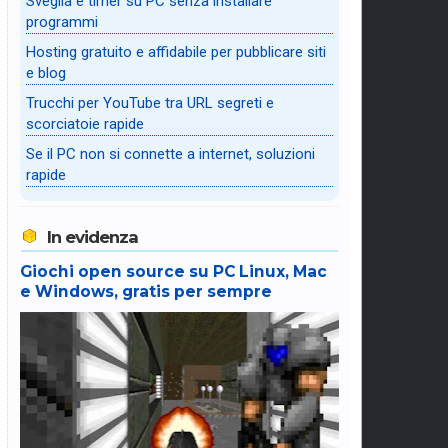
Sveglia e timer su PC senza installare
programmi
Hosting gratuito e affidabile per pubblicare siti
e blog
Trucchi per YouTube tra URL segreti e
scorciatoie rapide
Se il PC non si connette a internet, soluzioni
rapide
In evidenza
Giochi open source su PC Linux, Mac
e Windows, gratis per sempre