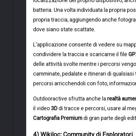
localizzazione del proprio dispositivo, anch
batteria. Una volta individuata la propria po
propria traccia, aggiungendo anche fotogr
dove siano state scattate.
L'applicazione consente di vedere su mappa d
condividere la traccia e scaricarne il file
GP
delle attività svolte mentre i percorsi veng
camminate, pedalate e itinerari di qualsiasi t
percorsi arricchendoli con foto, informazioni
Outdooractive sfrutta anche la
realtà aume
il video
3D
di tracce e percorsi, usare al meg
Cartografia Premium
di gran parte degli edi
4) Wikiloc: Community di Esploratori