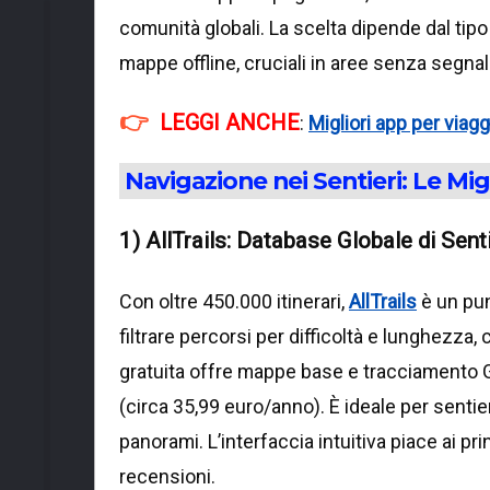
comunità globali. La scelta dipende dal tipo
mappe offline, cruciali in aree senza segnal
LEGGI ANCHE
:
Migliori app per viag
Navigazione nei Sentieri: Le Mig
1) AllTrails: Database Globale di Senti
Con oltre 450.000 itinerari,
AllTrails
è un pun
filtrare percorsi per difficoltà e lunghezza
gratuita offre mappe base e tracciamento 
(circa 35,99 euro/anno). È ideale per sentie
panorami. L’interfaccia intuitiva piace ai p
recensioni.