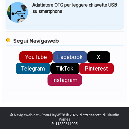
Adattatore OTG per leggere chiavette USB
su smartphone
Segui Navigaweb
YouTube
Facebook
X
Telegram
TikTok
Pinterest
Instagram
©
Navigaweb.net - Pom-HeyWEB!
© 2026, diritti riservati di
Claudio
Pomes
PI 11220611005