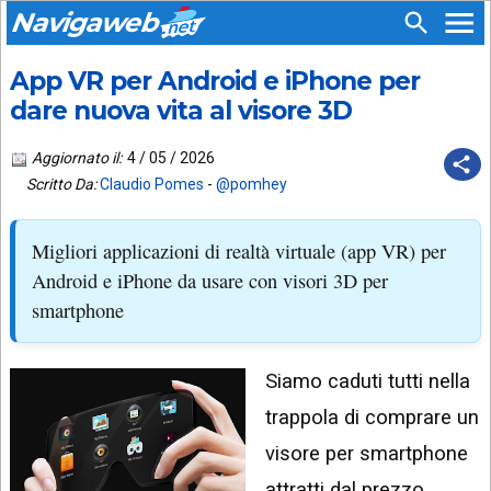
Navigaweb
App VR per Android e iPhone per
SEGUICI
HOME
SU:
dare nuova vita al visore 3D
CHI
APP
SIAMO
Aggiornato il:
4 / 05 / 2026
ANDROID
Scritto Da:
Claudio Pomes
-
@pomhey
CHIEDI
EMAIL
SUPPORTO
Migliori applicazioni di realtà virtuale (app VR) per
TELEGRAM
CONTATTA
Android e iPhone da usare con visori 3D per
smartphone
TIKTOK
PIÙ
LETTI
FACEBOOK
Siamo caduti tutti nella
ULTIMI
POST
YOUTUBE
trappola di comprare un
ARCHIVIO
X
visore per smartphone
attratti dal prezzo