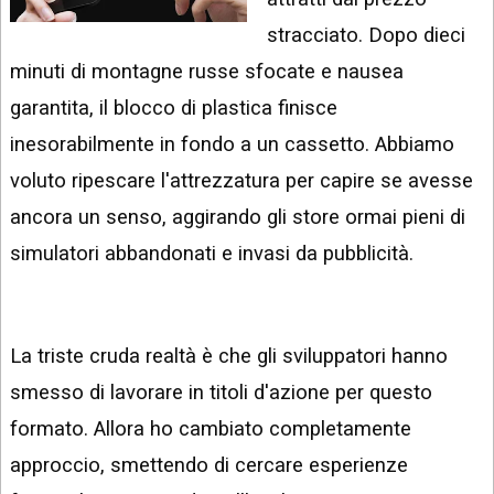
INSTAGRAM
VIDEO
stracciato. Dopo dieci
GOOGLE
minuti di montagne russe sfocate e nausea
NEWS
ARGOMENTI:
garantita, il blocco di plastica finisce
LINKEDIN
IPHONE
inesorabilmente in fondo a un cassetto. Abbiamo
ANDROID
voluto ripescare l'attrezzatura per capire se avesse
ancora un senso, aggirando gli store ormai pieni di
AI
APPS
simulatori abbandonati e invasi da pubblicità.
APPS
TECNOLOGIA
La triste cruda realtà è che gli sviluppatori hanno
WINDOWS
smesso di lavorare in titoli d'azione per questo
formato. Allora ho cambiato completamente
STRUMENTI
WEB
approccio, smettendo di cercare esperienze