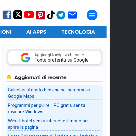
IONI
AI APPS
TECNOLOGIA
Aggiungi Navigaweb come
Fonte preferita su Google
Aggiornati di recente
Calcolare il costo benzina nei percorsi su
Google Maps
Programmi per pulire il PC gratis senza
rovinare Windows
WiFi di hotel senza internet e il modo per
aprire la pagina