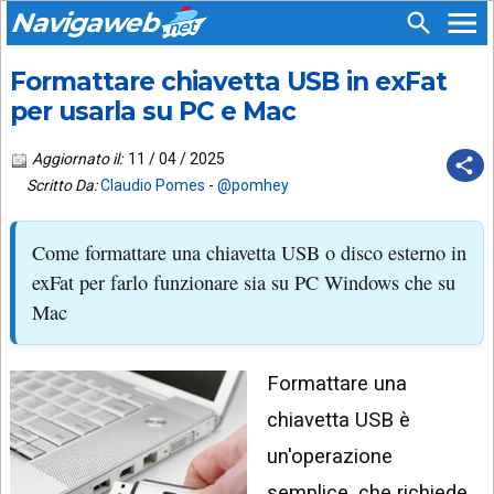
Navigaweb
Formattare chiavetta USB in exFat
SEGUICI
HOME
SU:
per usarla su PC e Mac
CHI
APP
SIAMO
Aggiornato il:
11 / 04 / 2025
ANDROID
Scritto Da:
Claudio Pomes
-
@pomhey
CHIEDI
EMAIL
SUPPORTO
Come formattare una chiavetta USB o disco esterno in
TELEGRAM
CONTATTA
exFat per farlo funzionare sia su PC Windows che su
Mac
TIKTOK
PIÙ
LETTI
FACEBOOK
Formattare una
ULTIMI
POST
YOUTUBE
chiavetta USB è
ARCHIVIO
X
un'operazione
semplice, che richiede