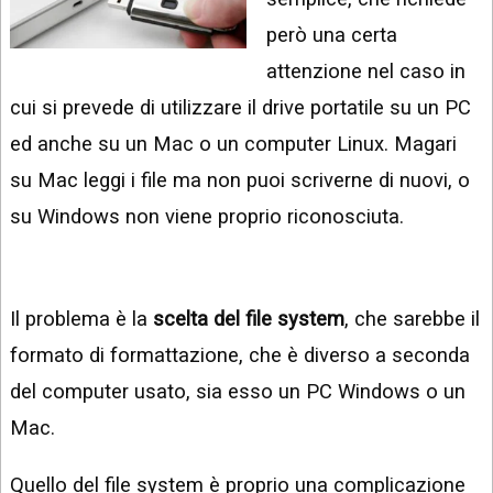
INSTAGRAM
VIDEO
però una certa
GOOGLE
attenzione nel caso in
NEWS
ARGOMENTI:
cui si prevede di utilizzare il drive portatile su un PC
LINKEDIN
IPHONE
ed anche su un Mac o un computer Linux. Magari
ANDROID
su Mac leggi i file ma non puoi scriverne di nuovi, o
su Windows non viene proprio riconosciuta.
AI
APPS
APPS
Il problema è la
scelta del file system
, che sarebbe il
TECNOLOGIA
formato di formattazione, che è diverso a seconda
WINDOWS
del computer usato, sia esso un PC Windows o un
Mac.
STRUMENTI
WEB
Quello del file system è proprio una complicazione