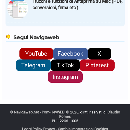
Trucchi e funzioni di Anteprima su Mac (PDF,
conversioni, firma etc.)
Segui Navigaweb
YouTube
Facebook
X
Telegram
TikTok
Pinterest
Instagram
©
Navigaweb.net - Pom-HeyWEB!
© 2026, diritti riservati di
Claudio
Pomes
PI 11220611005
Leggi Policy Privacy
-
Cambia Impostazioni Cookies