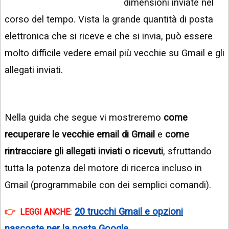
dimensioni inviate nel
INSTAGRAM
VIDEO
corso del tempo. Vista la grande quantità di posta
GOOGLE
NEWS
elettronica che si riceve e che si invia, può essere
ARGOMENTI:
molto difficile vedere email più vecchie su Gmail e gli
LINKEDIN
IPHONE
allegati inviati.
ANDROID
AI
APPS
Nella guida che segue vi mostreremo
come
recuperare le vecchie email di Gmail
e
come
APPS
rintracciare gli allegati inviati o ricevuti
, sfruttando
TECNOLOGIA
tutta la potenza del motore di ricerca incluso in
WINDOWS
Gmail (programmabile con dei semplici comandi).
STRUMENTI
WEB
:
20 trucchi Gmail e opzioni
LEGGI ANCHE
nascoste per la posta Google