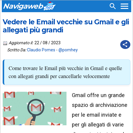
Navigaweb
Vedere le Email vecchie su Gmail e gli
SEGUICI
HOME
SU:
allegati più grandi
CHI
APP
SIAMO
Aggiornato il:
22 / 08 / 2023
ANDROID
Scritto Da:
Claudio Pomes
-
@pomhey
CHIEDI
EMAIL
SUPPORTO
Come trovare le Email più vecchie in Gmail e quelle
TELEGRAM
CONTATTA
con allegati grandi per cancellarle velocemente
TIKTOK
PIÙ
LETTI
Gmail offre un grande
FACEBOOK
ULTIMI
spazio di archiviazione
POST
YOUTUBE
per le email inviate e
ARCHIVIO
X
per gli allegati di varie