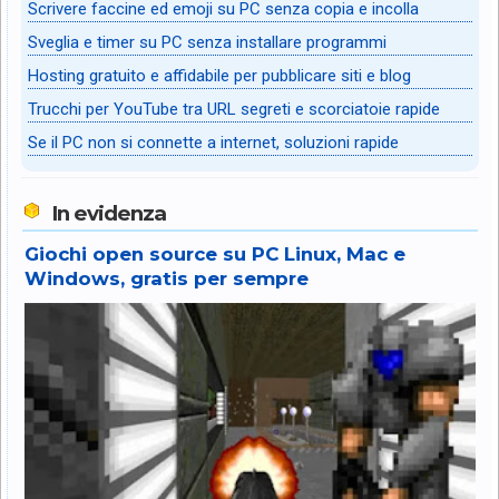
Scrivere faccine ed emoji su PC senza copia e incolla
Sveglia e timer su PC senza installare programmi
Hosting gratuito e affidabile per pubblicare siti e blog
Trucchi per YouTube tra URL segreti e scorciatoie rapide
Se il PC non si connette a internet, soluzioni rapide
In evidenza
Giochi open source su PC Linux, Mac e
Windows, gratis per sempre