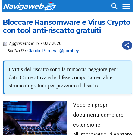
Navigaweb
Bloccare Ransomware e Virus Crypto
SEGUICI
HOME
SU:
con tool anti-riscatto gratuiti
CHI
APP
SIAMO
Aggiornato il:
19 / 02 / 2026
ANDROID
Scritto Da:
Claudio Pomes
-
@pomhey
CHIEDI
EMAIL
SUPPORTO
I virus del riscatto sono la minaccia peggiore per i
TELEGRAM
CONTATTA
dati. Come attivare le difese comportamentali e
strumenti gratuiti per prevenire il disastro
TIKTOK
PIÙ
LETTI
FACEBOOK
Vedere i propri
ULTIMI
POST
YOUTUBE
documenti cambiare
ARCHIVIO
X
estensione
all'improvviso, diventare