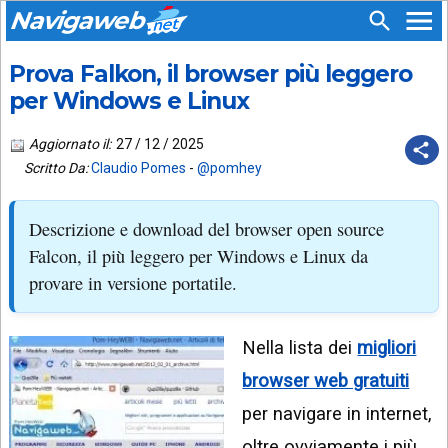
Navigaweb
Prova Falkon, il browser più leggero
SEGUICI
HOME
SU:
per Windows e Linux
CHI
APP
SIAMO
Aggiornato il:
27 / 12 / 2025
ANDROID
Scritto Da:
Claudio Pomes
-
@pomhey
CHIEDI
EMAIL
SUPPORTO
Descrizione e download del browser open source
TELEGRAM
CONTATTA
Falcon, il più leggero per Windows e Linux da
provare in versione portatile.
TIKTOK
PIÙ
LETTI
FACEBOOK
Nella lista dei
migliori
ULTIMI
POST
YOUTUBE
browser web gratuiti
ARCHIVIO
X
per navigare in internet,
oltre ovviamente i più