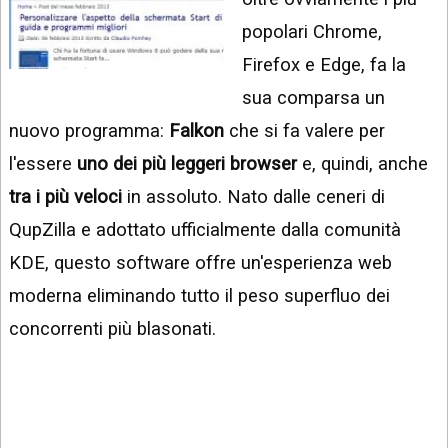
INSTAGRAM
VIDEO
popolari Chrome,
GOOGLE
Firefox e Edge, fa la
NEWS
ARGOMENTI:
sua comparsa un
LINKEDIN
IPHONE
nuovo programma:
Falkon
che si fa valere per
ANDROID
l'essere
uno dei più leggeri browser
e, quindi, anche
tra i più veloci
in assoluto. Nato dalle ceneri di
AI
APPS
QupZilla e adottato ufficialmente dalla comunità
KDE, questo software offre un'esperienza web
APPS
moderna eliminando tutto il peso superfluo dei
TECNOLOGIA
concorrenti più blasonati.
WINDOWS
STRUMENTI
WEB