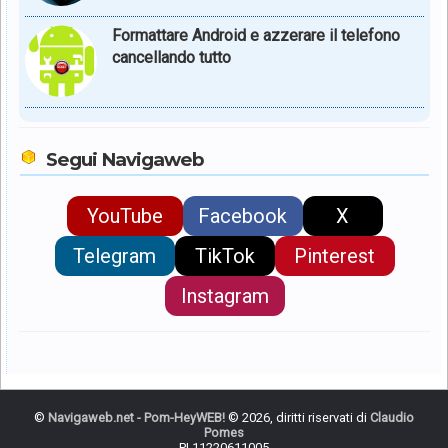
Formattare Android e azzerare il telefono
cancellando tutto
Segui Navigaweb
YouTube
Facebook
X
Telegram
TikTok
Pinterest
Instagram
©
Navigaweb.net - Pom-HeyWEB!
© 2026, diritti riservati di
Claudio
Pomes
PI 11220611005