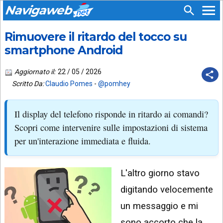
Navigaweb
Rimuovere il ritardo del tocco su
SEGUICI
HOME
SU:
smartphone Android
CHI
APP
SIAMO
Aggiornato il:
22 / 05 / 2026
ANDROID
Scritto Da:
Claudio Pomes
-
@pomhey
CHIEDI
EMAIL
SUPPORTO
Il display del telefono risponde in ritardo ai comandi?
TELEGRAM
CONTATTA
Scopri come intervenire sulle impostazioni di sistema
per un'interazione immediata e fluida.
TIKTOK
PIÙ
LETTI
FACEBOOK
L'altro giorno stavo
ULTIMI
POST
YOUTUBE
digitando velocemente
ARCHIVIO
X
un messaggio e mi
sono accorto che la