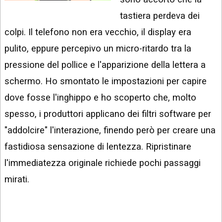
INSTAGRAM
VIDEO
tastiera perdeva dei
GOOGLE
colpi. Il telefono non era vecchio, il display era
NEWS
ARGOMENTI:
pulito, eppure percepivo un micro-ritardo tra la
LINKEDIN
IPHONE
pressione del pollice e l'apparizione della lettera a
ANDROID
schermo. Ho smontato le impostazioni per capire
dove fosse l'inghippo e ho scoperto che, molto
AI
APPS
spesso, i produttori applicano dei filtri software per
"addolcire" l'interazione, finendo però per creare una
APPS
fastidiosa sensazione di lentezza. Ripristinare
TECNOLOGIA
l'immediatezza originale richiede pochi passaggi
WINDOWS
mirati.
STRUMENTI
WEB