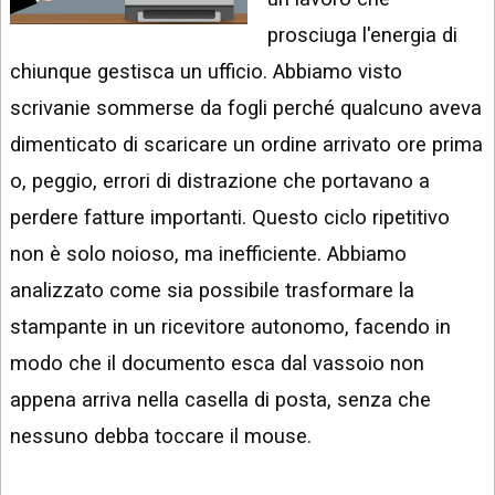
INSTAGRAM
VIDEO
prosciuga l'energia di
GOOGLE
chiunque gestisca un ufficio. Abbiamo visto
NEWS
ARGOMENTI:
scrivanie sommerse da fogli perché qualcuno aveva
LINKEDIN
IPHONE
dimenticato di scaricare un ordine arrivato ore prima
ANDROID
o, peggio, errori di distrazione che portavano a
perdere fatture importanti. Questo ciclo ripetitivo
AI
APPS
non è solo noioso, ma inefficiente. Abbiamo
analizzato come sia possibile trasformare la
APPS
stampante in un ricevitore autonomo, facendo in
TECNOLOGIA
modo che il documento esca dal vassoio non
WINDOWS
appena arriva nella casella di posta, senza che
STRUMENTI
nessuno debba toccare il mouse.
WEB