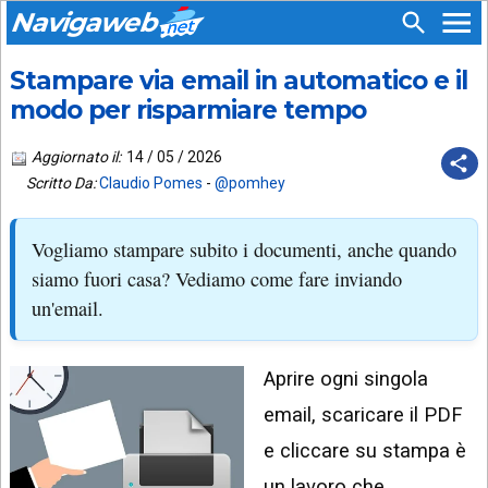
Navigaweb
Stampare via email in automatico e il
SEGUICI
HOME
SU:
modo per risparmiare tempo
CHI
APP
SIAMO
Aggiornato il:
14 / 05 / 2026
ANDROID
Scritto Da:
Claudio Pomes
-
@pomhey
CHIEDI
EMAIL
SUPPORTO
Vogliamo stampare subito i documenti, anche quando
TELEGRAM
CONTATTA
siamo fuori casa? Vediamo come fare inviando
un'email.
TIKTOK
PIÙ
LETTI
FACEBOOK
Aprire ogni singola
ULTIMI
POST
YOUTUBE
email, scaricare il PDF
ARCHIVIO
X
e cliccare su stampa è
un lavoro che