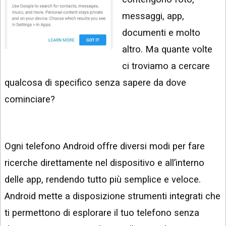
INSTAGRAM
VIDEO
messaggi, app,
GOOGLE
documenti e molto
NEWS
ARGOMENTI:
altro. Ma quante volte
LINKEDIN
IPHONE
ci troviamo a cercare
ANDROID
qualcosa di specifico senza sapere da dove
cominciare?
AI
APPS
APPS
Ogni telefono Android offre diversi modi per fare
TECNOLOGIA
ricerche direttamente nel dispositivo e all’interno
WINDOWS
delle app, rendendo tutto più semplice e veloce.
Android mette a disposizione strumenti integrati che
STRUMENTI
WEB
ti permettono di esplorare il tuo telefono senza