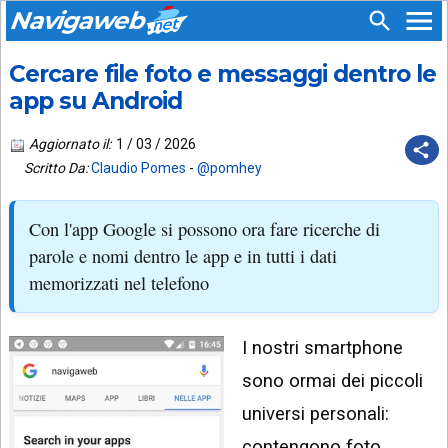
Navigaweb
Cercare file foto e messaggi dentro le
SEGUICI
HOME
SU:
app su Android
CHI
APP
SIAMO
Aggiornato il:
1 / 03 / 2026
ANDROID
Scritto Da:
Claudio Pomes
-
@pomhey
CHIEDI
EMAIL
SUPPORTO
Con l'app Google si possono ora fare ricerche di
TELEGRAM
CONTATTA
parole e nomi dentro le app e in tutti i dati
memorizzati nel telefono
TIKTOK
PIÙ
LETTI
FACEBOOK
I nostri smartphone
ULTIMI
POST
YOUTUBE
sono ormai dei piccoli
ARCHIVIO
X
universi personali:
contengono foto,