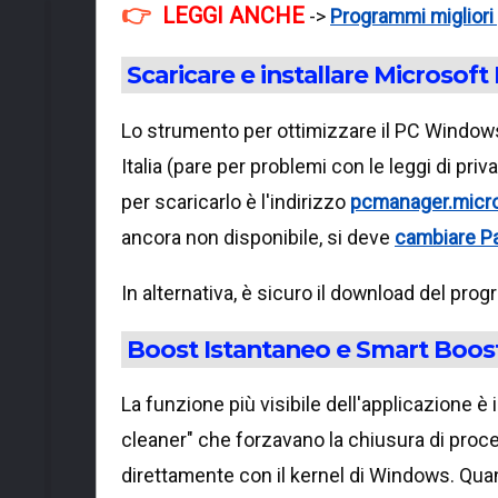
LEGGI ANCHE
->
Programmi migliori p
Scaricare e installare Microsof
Lo strumento per ottimizzare il PC Windows
Italia (pare per problemi con le leggi di pri
per scaricarlo è l'indirizzo
pcmanager.micr
ancora non disponibile, si deve
cambiare Pa
In alternativa, è sicuro il download del p
Boost Istantaneo e Smart Boos
La funzione più visibile dell'applicazione è 
cleaner" che forzavano la chiusura di proce
direttamente con il kernel di Windows. Qua