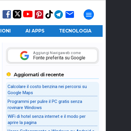
IONI
AI APPS
TECNOLOGIA
Aggiungi Navigaweb come
Fonte preferita su Google
Aggiornati di recente
Calcolare il costo benzina nei percorsi su
Google Maps
Programmi per pulire il PC gratis senza
rovinare Windows
WiFi di hotel senza internet e il modo per
aprire la pagina