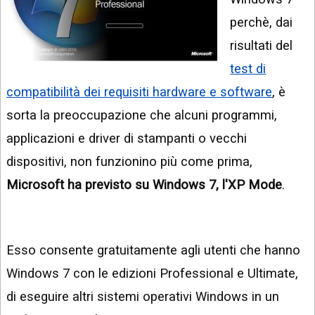
INSTAGRAM
VIDEO
perchè, dai
GOOGLE
risultati del
NEWS
ARGOMENTI:
test di
LINKEDIN
IPHONE
compatibilità dei requisiti hardware e software
, è
ANDROID
sorta la preoccupazione che alcuni programmi,
applicazioni e driver di stampanti o vecchi
AI
APPS
dispositivi, non funzionino più come prima,
Microsoft ha previsto su Windows 7, l'XP Mode
.
APPS
TECNOLOGIA
WINDOWS
Esso consente gratuitamente agli utenti che hanno
Windows 7 con le edizioni Professional e Ultimate,
STRUMENTI
WEB
di eseguire altri sistemi operativi Windows in un