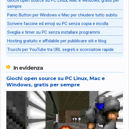
Giochi open source su PC Linux, Mac e Windows, gratis per
sempre
Panic Button per Windows e Mac per chiudere tutto subito
Scrivere faccine ed emoji su PC senza copia e incolla
Sveglia e timer su PC senza installare programmi
Hosting gratuito e affidabile per pubblicare siti e blog
Trucchi per YouTube tra URL segreti e scorciatoie rapide
In evidenza
Giochi open source su PC Linux, Mac e
Windows, gratis per sempre