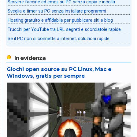
Scrivere faccine ed emoji su PC senza copia e incolla
Sveglia e timer su PC senza installare programmi
Hosting gratuito e affidabile per pubblicare siti e blog
Trucchi per YouTube tra URL segreti e scorciatoie rapide
Se il PC non si connette a internet, soluzioni rapide
In evidenza
Giochi open source su PC Linux, Mac e
Windows, gratis per sempre