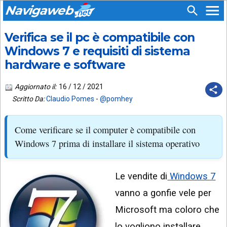
Navigaweb
Verifica se il pc è compatibile con
SEGUICI
HOME
SU:
Windows 7 e requisiti di sistema
hardware e software
CHI
APP
SIAMO
ANDROID
Aggiornato il:
16 / 12 / 2021
CHIEDI
Scritto Da:
Claudio Pomes
-
@pomhey
EMAIL
SUPPORTO
TELEGRAM
CONTATTA
Come verificare se il computer è compatibile con
Windows 7 prima di installare il sistema operativo
TIKTOK
PIÙ
LETTI
FACEBOOK
Le vendite di
Windows 7
ULTIMI
POST
YOUTUBE
vanno a gonfie vele per
ARCHIVIO
X
Microsoft ma coloro che
lo vogliono installare