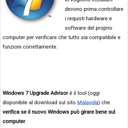
INSTAGRAM
VIDEO
devono prima controllare
GOOGLE
i requisti hardware e
NEWS
ARGOMENTI:
software del proprio
LINKEDIN
IPHONE
computer per verificare che tutto sia compatibile e
ANDROID
funzioni correttamente.
AI
APPS
APPS
TECNOLOGIA
Windows 7 Upgrade Advisor
è il tool (oggi
WINDOWS
disponibile al download sul sito
Malavida
) che
STRUMENTI
verifica se il nuovo Windows può girare bene sul
WEB
computer
.