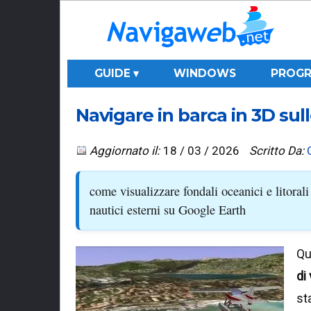
GUIDE ▾
WINDOWS
PROGR
Navigare in barca in 3D sul
Aggiornato il:
18 / 03 / 2026
Scritto Da:
come visualizzare fondali oceanici e litorali
nautici esterni su Google Earth
Qu
di
st