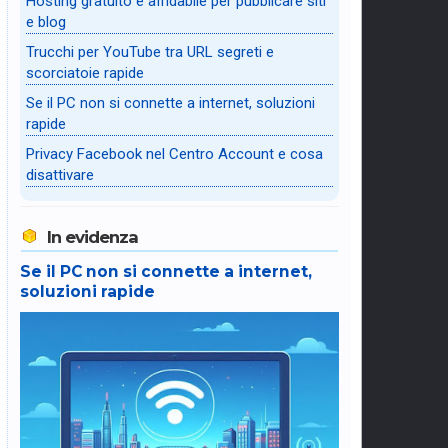
Hosting gratuito e affidabile per pubblicare siti
e blog
Trucchi per YouTube tra URL segreti e
scorciatoie rapide
Se il PC non si connette a internet, soluzioni
rapide
Privacy Facebook nel Centro Account e cosa
disattivare
In evidenza
Se il PC non si connette a internet,
soluzioni rapide