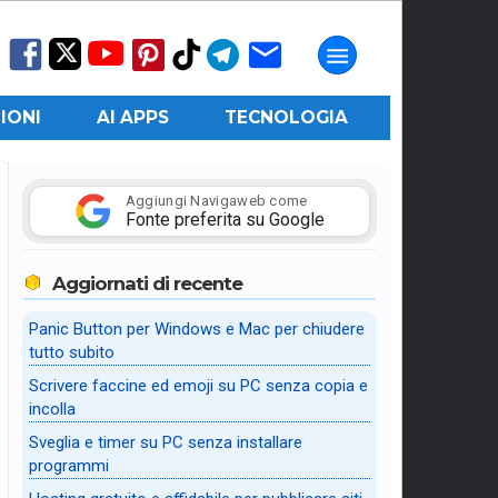
IONI
AI APPS
TECNOLOGIA
Aggiungi Navigaweb come
Fonte preferita su Google
Aggiornati di recente
Panic Button per Windows e Mac per chiudere
tutto subito
Scrivere faccine ed emoji su PC senza copia e
incolla
Sveglia e timer su PC senza installare
programmi