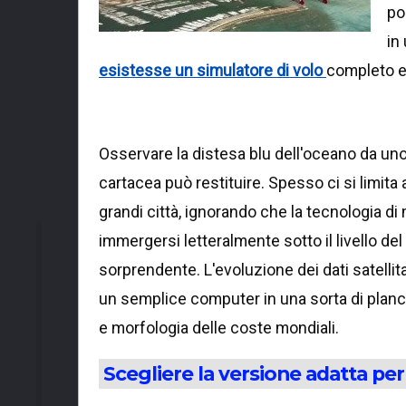
po
in
esistesse un simulatore di volo
completo e 
Osservare la distesa blu dell'oceano da u
cartacea può restituire. Spesso ci si limita
grandi città, ignorando che la tecnologia d
immergersi letteralmente sotto il livello del
sorprendente. L'evoluzione dei dati satellita
un semplice computer in una sorta di planci
e morfologia delle coste mondiali.
Scegliere la versione adatta per