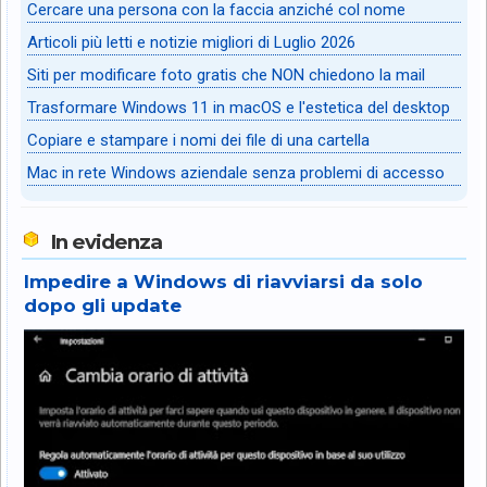
Cercare una persona con la faccia anziché col nome
Articoli più letti e notizie migliori di Luglio 2026
Siti per modificare foto gratis che NON chiedono la mail
Trasformare Windows 11 in macOS e l'estetica del desktop
Copiare e stampare i nomi dei file di una cartella
Mac in rete Windows aziendale senza problemi di accesso
In evidenza
Impedire a Windows di riavviarsi da solo
dopo gli update