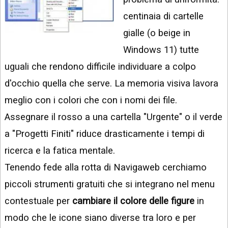
INSTAGRAM
VIDEO
centinaia di cartelle
GOOGLE
gialle (o beige in
NEWS
ARGOMENTI:
Windows 11) tutte
LINKEDIN
IPHONE
uguali che rendono difficile individuare a colpo
ANDROID
d'occhio quella che serve. La memoria visiva lavora
meglio con i colori che con i nomi dei file.
AI
APPS
Assegnare il rosso a una cartella "Urgente" o il verde
a "Progetti Finiti" riduce drasticamente i tempi di
APPS
ricerca e la fatica mentale.
TECNOLOGIA
Tenendo fede alla rotta di Navigaweb cerchiamo
WINDOWS
piccoli strumenti gratuiti che si integrano nel menu
STRUMENTI
contestuale per
cambiare il colore delle figure
in
WEB
modo che le icone siano diverse tra loro e per