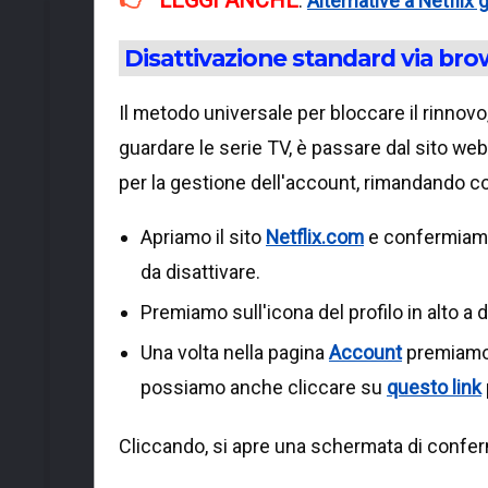
:
Alternative a Netflix
Disattivazione standard via bro
Il metodo universale per bloccare il rinnov
guardare le serie TV, è passare dal sito 
per la gestione dell'account, rimandando 
Apriamo il sito
Netflix.com
e confermiamo 
da disattivare.
Premiamo sull'icona del profilo in alto a 
Una volta nella pagina
Account
premiamo
possiamo anche cliccare su
questo link
Cliccando, si apre una schermata di confe