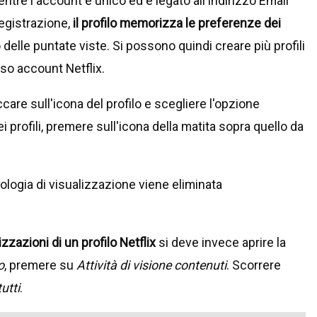
mentre l'account è unico ed è legato all'indirizzo Email
 registrazione,
il profilo memorizza le preferenze dei
 delle puntate viste. Si possono quindi creare più profili
so account Netflix.
ccare sull'icona del profilo e scegliere l'opzione
 profili, premere sull'icona della matita sopra quello da
nologia di visualizzazione viene eliminata
zzazioni di un profilo Netflix
si deve invece aprire la
o
, premere su
Attività di visione contenuti
. Scorrere
utti
.