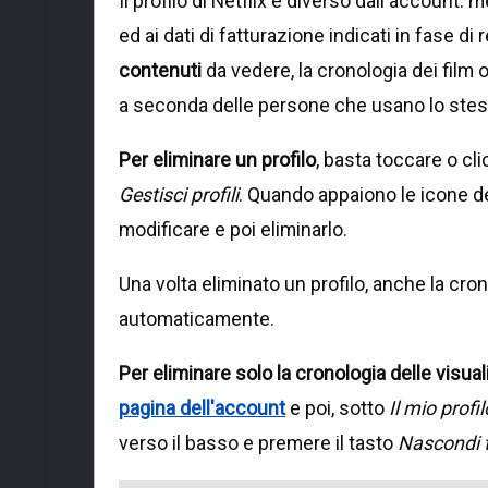
Il profilo di Netflix è diverso dall'account: 
ed ai dati di fatturazione indicati in fase di
contenuti
da vedere, la cronologia dei film o
a seconda delle persone che usano lo stes
Per eliminare un profilo
, basta toccare o cli
Gestisci profili
. Quando appaiono le icone dei
modificare e poi eliminarlo.
Una volta eliminato un profilo, anche la cro
automaticamente.
Per eliminare solo la cronologia delle visuali
pagina dell'account
e poi, sotto
Il mio profil
verso il basso e premere il tasto
Nascondi t