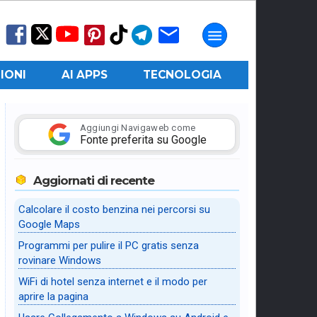
IONI
AI APPS
TECNOLOGIA
Aggiungi Navigaweb come
Fonte preferita su Google
Aggiornati di recente
Calcolare il costo benzina nei percorsi su
Google Maps
Programmi per pulire il PC gratis senza
rovinare Windows
WiFi di hotel senza internet e il modo per
aprire la pagina