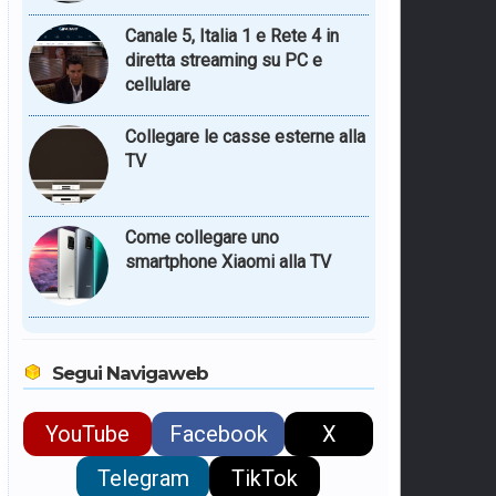
Canale 5, Italia 1 e Rete 4 in
diretta streaming su PC e
cellulare
Collegare le casse esterne alla
TV
Come collegare uno
smartphone Xiaomi alla TV
Segui Navigaweb
YouTube
Facebook
X
Telegram
TikTok