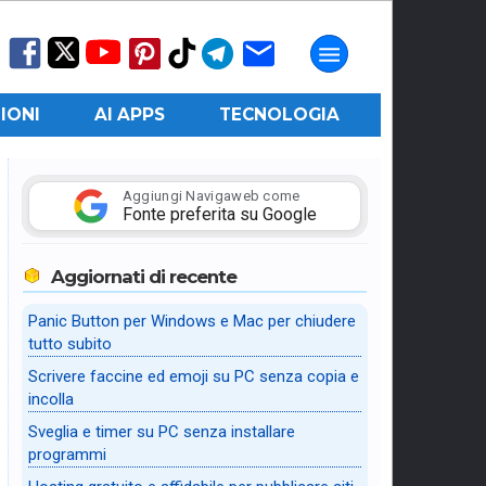
IONI
AI APPS
TECNOLOGIA
Aggiungi Navigaweb come
Fonte preferita su Google
Aggiornati di recente
Panic Button per Windows e Mac per chiudere
tutto subito
Scrivere faccine ed emoji su PC senza copia e
incolla
Sveglia e timer su PC senza installare
programmi