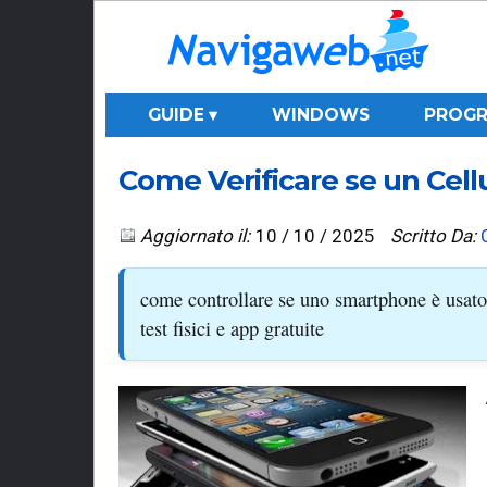
GUIDE ▾
WINDOWS
PROGR
Come Verificare se un Cell
Aggiornato il:
10 / 10 / 2025
Scritto Da:
come controllare se uno smartphone è usato
test fisici e app gratuite