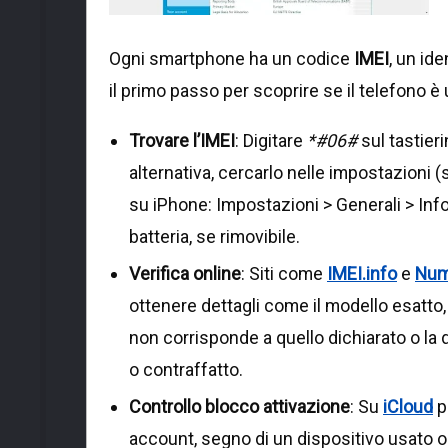
Ogni smartphone ha un codice
IMEI
, un ide
il primo passo per scoprire se il telefono è
Trovare l’IMEI
: Digitare
*#06#
sul tastier
alternativa, cercarlo nelle impostazioni 
su iPhone: Impostazioni > Generali > Info)
batteria, se rimovibile.
Verifica online
: Siti come
IMEI.info
e
Num
ottenere dettagli come il modello esatto, 
non corrisponde a quello dichiarato o la 
o contraffatto.
Controllo blocco attivazione
: Su
iCloud
pe
account, segno di un dispositivo usato o 