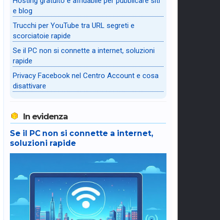
Hosting gratuito e affidabile per pubblicare siti
e blog
Trucchi per YouTube tra URL segreti e
scorciatoie rapide
Se il PC non si connette a internet, soluzioni
rapide
Privacy Facebook nel Centro Account e cosa
disattivare
In evidenza
Se il PC non si connette a internet,
soluzioni rapide