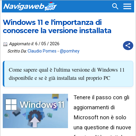
Navigaweb
Windows 11 e l'importanza di
SEGUICI
HOME
SU:
conoscere la versione installata
CHI
APP
SIAMO
Aggiornato il:
6 / 05 / 2026
ANDROID
Scritto Da:
Claudio Pomes
-
@pomhey
CHIEDI
EMAIL
SUPPORTO
Come sapere qual è l'ultima versione di Windows 11
TELEGRAM
CONTATTA
disponibile e se è già installata sul proprio PC
TIKTOK
PIÙ
LETTI
Tenere il passo con gli
FACEBOOK
ULTIMI
aggiornamenti di
POST
YOUTUBE
Microsoft non è solo
ARCHIVIO
X
una questione di nuove