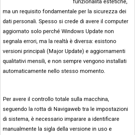
funzionalità estetiche,
INSTAGRAM
VIDEO
ma un requisito fondamentale per la sicurezza dei
GOOGLE
NEWS
dati personali. Spesso si crede di avere il computer
ARGOMENTI:
aggiornato solo perché Windows Update non
LINKEDIN
IPHONE
segnala errori, ma la realtà è diversa: esistono
ANDROID
versioni principali (Major Update) e aggiornamenti
qualitativi mensili, e non sempre vengono installati
AI
APPS
automaticamente nello stesso momento.
APPS
TECNOLOGIA
Per avere il controllo totale sulla macchina,
WINDOWS
seguendo la rotta di Navigaweb tra le impostazioni
STRUMENTI
di sistema, è necessario imparare a identificare
WEB
manualmente la sigla della versione in uso e