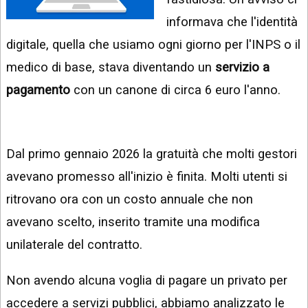
INSTAGRAM
VIDEO
informava che l'identità
GOOGLE
digitale, quella che usiamo ogni giorno per l'INPS o il
NEWS
ARGOMENTI:
medico di base, stava diventando un
servizio a
LINKEDIN
IPHONE
pagamento
con un canone di circa 6 euro l'anno.
ANDROID
AI
APPS
Dal primo gennaio 2026 la gratuità che molti gestori
avevano promesso all'inizio è finita. Molti utenti si
APPS
ritrovano ora con un costo annuale che non
TECNOLOGIA
avevano scelto, inserito tramite una modifica
WINDOWS
unilaterale del contratto.
STRUMENTI
Non avendo alcuna voglia di pagare un privato per
WEB
accedere a servizi pubblici, abbiamo analizzato le