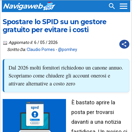
Navigaweb
Spostare lo SPID su un gestore
SEGUICI
HOME
SU:
gratuito per evitare i costi
CHI
APP
SIAMO
Aggiornato il:
6 / 05 / 2026
ANDROID
Scritto Da:
Claudio Pomes
-
@pomhey
CHIEDI
EMAIL
SUPPORTO
Dal 2026 molti fornitori richiedono un canone annuo.
TELEGRAM
CONTATTA
Scopriamo come chiudere gli account onerosi e
attivare alternative a costo zero
TIKTOK
PIÙ
LETTI
FACEBOOK
È bastato aprire la
ULTIMI
POST
YOUTUBE
posta per trovarsi
ARCHIVIO
X
davanti a una notizia
fastidiosa. Un avviso ci