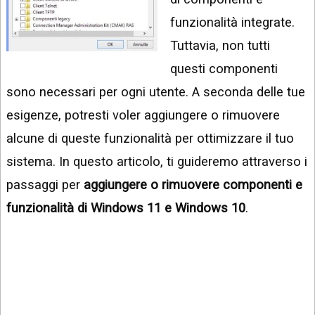
INSTAGRAM
VIDEO
funzionalità integrate.
GOOGLE
Tuttavia, non tutti
NEWS
ARGOMENTI:
questi componenti
LINKEDIN
IPHONE
sono necessari per ogni utente. A seconda delle tue
ANDROID
esigenze, potresti voler aggiungere o rimuovere
alcune di queste funzionalità per ottimizzare il tuo
AI
APPS
sistema. In questo articolo, ti guideremo attraverso i
passaggi per
aggiungere o rimuovere componenti e
APPS
funzionalità di Windows 11 e Windows 10
.
TECNOLOGIA
WINDOWS
STRUMENTI
WEB