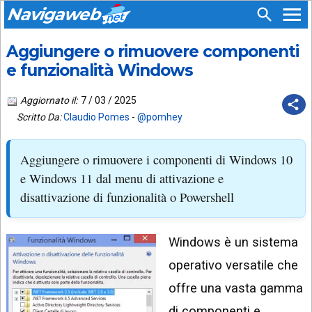
Navigaweb
Aggiungere o rimuovere componenti
SEGUICI
HOME
SU:
e funzionalità Windows
CHI
APP
SIAMO
Aggiornato il:
7 / 03 / 2025
ANDROID
Scritto Da:
Claudio Pomes
-
@pomhey
CHIEDI
EMAIL
SUPPORTO
Aggiungere o rimuovere i componenti di Windows 10
TELEGRAM
CONTATTA
e Windows 11 dal menu di attivazione e
disattivazione di funzionalità o Powershell
TIKTOK
PIÙ
LETTI
FACEBOOK
Windows è un sistema
ULTIMI
POST
YOUTUBE
operativo versatile che
ARCHIVIO
X
offre una vasta gamma
di componenti e