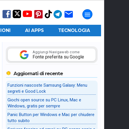
IONI
AI APPS
TECNOLOGIA
Aggiungi Navigaweb come
Fonte preferita su Google
Aggiornati di recente
Funzioni nascoste Samsung Galaxy: Menu
segreti e Good Lock
Giochi open source su PC Linux, Mac e
Windows, gratis per sempre
Panic Button per Windows e Mac per chiudere
tutto subito