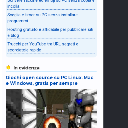
Scrivere faccine ed emoji su PC senza copia e
incolla
Sveglia e timer su PC senza installare
programmi
Hosting gratuito e affidabile per pubblicare siti
e blog
Trucchi per YouTube tra URL segreti e
scorciatoie rapide
In evidenza
Giochi open source su PC Linux, Mac
e Windows, gratis per sempre