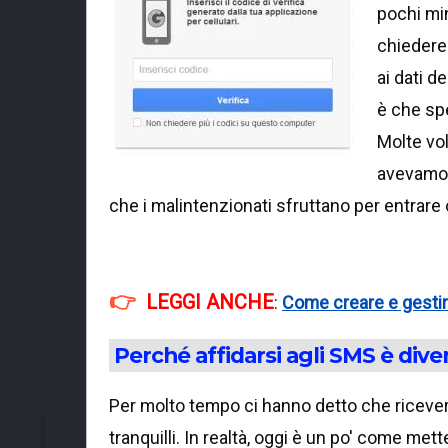
pochi min
chiedere 
ai dati d
è che sp
Molte vol
avevamo 
che i malintenzionati sfruttano per entrare
LEGGI ANCHE
:
Come creare e gesti
Perché affidarsi agli SMS è dive
Per molto tempo ci hanno detto che ricever
tranquilli. In realtà, oggi è un po' come me