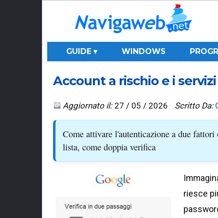
GUIDE ▾
WINDOWS
PROGR
Account a rischio e i serviz
Aggiornato il:
27 / 05 / 2026
Scritto Da:
Come attivare l'autenticazione a due fattori 
lista, come doppia verifica
Immaginat
riesce pi
password