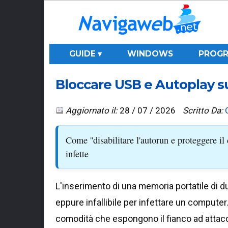
GUIDE ▾
WINDOWS
PROGR
Bloccare USB e Autoplay su
Aggiornato il:
28 / 07 / 2026
Scritto Da:
Come ''disabilitare l'autorun e proteggere i
infette
L'inserimento di una memoria portatile di 
eppure infallibile per infettare un compute
comodità che espongono il fianco ad attacch