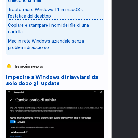
chiedono la mail
Trasformare Windows 11 in macOS e
l'estetica del desktop
Copiare e stampare i nomi dei file di una
cartella
Mac in rete Windows aziendale senza
problemi di accesso
In evidenza
Impedire a Windows di riavviarsi da
solo dopo gli update