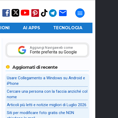
IONI
AI APPS
TECNOLOGIA
Aggiungi Navigaweb come
Fonte preferita su Google
Aggiornati di recente
Usare Collegamento a Windows su Android e
iPhone
Cercare una persona con la faccia anziché col
nome
Articoli più letti e notizie migliori di Luglio 2026
Siti per modificare foto gratis che NON