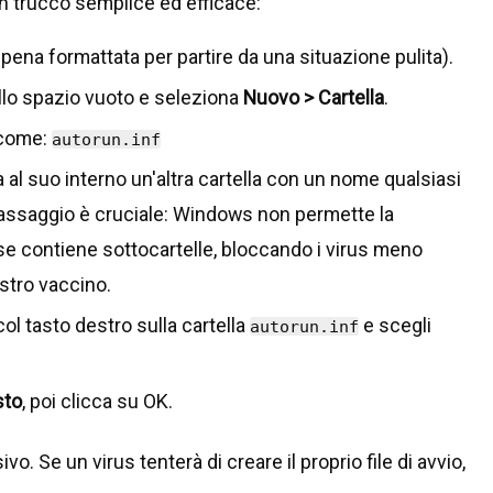
un trucco semplice ed efficace:
pena formattata per partire da una situazione pulita).
nello spazio vuoto e seleziona
Nuovo > Cartella
.
 come:
autorun.inf
a al suo interno un'altra cartella con un nome qualsiasi
assaggio è cruciale: Windows non permette la
se contiene sottocartelle, bloccando i virus meno
ostro vaccino.
col tasto destro sulla cartella
e scegli
autorun.inf
sto
, poi clicca su OK.
 Se un virus tenterà di creare il proprio file di avvio,