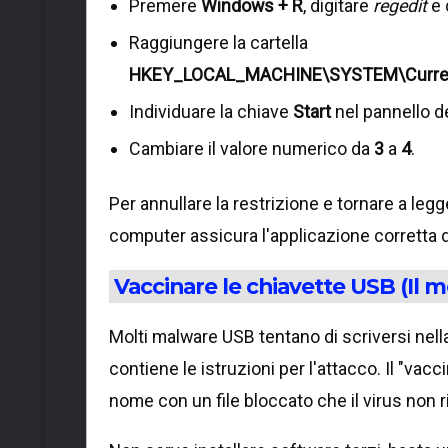
Premere
Windows + R
, digitare
regedit
e 
Raggiungere la cartella
HKEY_LOCAL_MACHINE\SYSTEM\Curren
Individuare la chiave
Start
nel pannello de
Cambiare il valore numerico da
3
a
4
.
Per annullare la restrizione e tornare a legger
computer assicura l'applicazione corretta de
Vaccinare le chiavette USB (Il m
Molti malware USB tentano di scriversi nel
contiene le istruzioni per l'attacco. Il "va
nome con un file bloccato che il virus non 