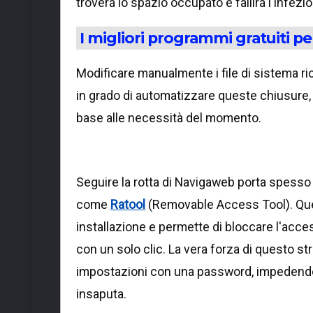
troverà lo spazio occupato e fallirà l'infezi
I migliori programmi gratuiti pe
Modificare manualmente i file di sistema r
in grado di automatizzare queste chiusure, o
base alle necessità del momento.
Seguire la rotta di Navigaweb porta spesso a 
come
Ratool
(Removable Access Tool). Que
installazione e permette di bloccare l'acces
con un solo clic. La vera forza di questo st
impostazioni con una password, impedendo a
insaputa.