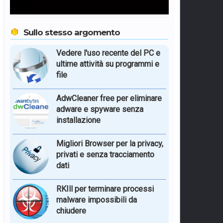
Sullo stesso argomento
Vedere l'uso recente del PC e
ultime attività su programmi e
file
AdwCleaner free per eliminare
adware e spyware senza
installazione
Migliori Browser per la privacy,
privati e senza tracciamento
dati
RKIll per terminare processi
malware impossibili da
chiudere