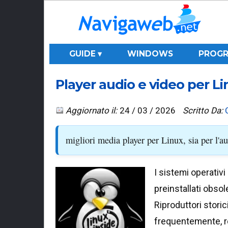
GUIDE ▾
WINDOWS
PROGR
Player audio e video per Li
Aggiornato il:
24 / 03 / 2026
Scritto Da:
migliori media player per Linux, sia per l'au
I sistemi operati
preinstallati obsol
Riproduttori stori
frequentemente, re