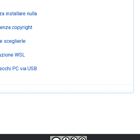
a installare nulla
senza copyright
e sceglierle
luzione WSL
vecchi PC via USB