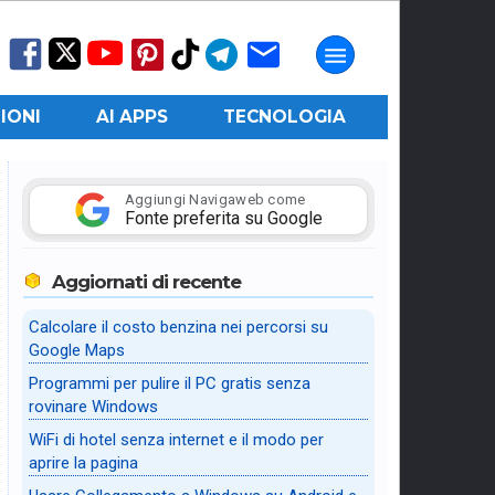
IONI
AI APPS
TECNOLOGIA
Aggiungi Navigaweb come
Fonte preferita su Google
Aggiornati di recente
Calcolare il costo benzina nei percorsi su
Google Maps
Programmi per pulire il PC gratis senza
rovinare Windows
WiFi di hotel senza internet e il modo per
aprire la pagina