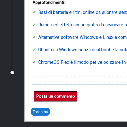
Approfondimenti:
Basi di batteria e ritmi online da suonare senz
Rumori ed effetti sonori gratis da scaricare 
Alternative software Windows e Linux e com
Ubuntu su Windows senza dual boot e la so
ChromeOS Flex è il modo per velocizzare i 
Posta un commento
Torna su