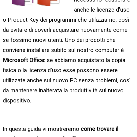
INSTAGRAM
VIDEO
anche le licenze d'uso
GOOGLE
o Product Key dei programmi che utilizziamo, così
NEWS
ARGOMENTI:
da evitare di doverli acquistare nuovamente come
LINKEDIN
IPHONE
se fossimo nuovi utenti. Uno dei prodotti che
ANDROID
conviene installare subito sul nostro computer è
Microsoft Office
: se abbiamo acquistato la copia
AI
APPS
fisica o la licenza d'uso esse possono essere
utilizzate anche sul nuovo PC senza problemi, così
APPS
da mantenere inalterata la produttività sul nuovo
TECNOLOGIA
dispositivo.
WINDOWS
STRUMENTI
WEB
In questa guida vi mostreremo
come trovare il