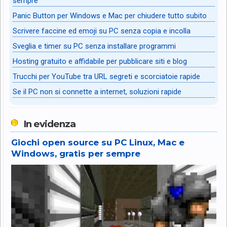
sempre
Panic Button per Windows e Mac per chiudere tutto subito
Scrivere faccine ed emoji su PC senza copia e incolla
Sveglia e timer su PC senza installare programmi
Hosting gratuito e affidabile per pubblicare siti e blog
Trucchi per YouTube tra URL segreti e scorciatoie rapide
Se il PC non si connette a internet, soluzioni rapide
In evidenza
Giochi open source su PC Linux, Mac e
Windows, gratis per sempre