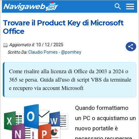
Navigaweb
Trovare il Product Key di Microsoft
SEGUICI
HOME
SU:
Office
CHI
APP
SIAMO
Aggiornato il:
10 / 12 / 2025
ANDROID
Scritto Da:
Claudio Pomes
-
@pomhey
CHIEDI
EMAIL
SUPPORTO
Come risalire alla licenza di Office da 2003 a 2024 o
TELEGRAM
CONTATTA
365 se persa. Guida all'uso di script VBS da terminale
e recupero via account Microsoft
TIKTOK
PIÙ
LETTI
FACEBOOK
Quando formattiamo
ULTIMI
POST
YOUTUBE
un PC o acquistiamo un
ARCHIVIO
X
nuovo portatile è
necessario recuperare