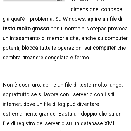
INSTAGRAM
VIDEO
dimensione, conosce
GOOGLE
già qual'è il problema. Su Windows,
aprire un file di
NEWS
ARGOMENTI:
testo molto grosso
con il normale Notepad provoca
LINKEDIN
IPHONE
un intasamento di memoria che, anche su computer
ANDROID
potenti,
blocca
tutte le operazioni sul
computer
che
sembra rimanere congelato e fermo.
AI
APPS
APPS
Non è cosi raro, aprire un file di testo molto lungo,
TECNOLOGIA
soprattutto se si lavora con i server o con i siti
WINDOWS
internet, dove un file di log può diventare
estremamente grande. Basta un doppio clic su un
STRUMENTI
WEB
file di registro del server o su un database XML