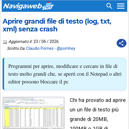
Navigaweb
Aprire grandi file di testo (log, txt,
SEGUICI
HOME
SU:
xml) senza crash
CHI
APP
SIAMO
Aggiornato il:
23 / 06 / 2026
ANDROID
Scritto Da:
Claudio Pomes
-
@pomhey
CHIEDI
EMAIL
SUPPORTO
Programmi per aprire, modificare e cercare in file di
TELEGRAM
CONTATTA
testo molto grandi che, se aperti con il Notepad o altri
editor possono bloccare il pc
TIKTOK
PIÙ
LETTI
FACEBOOK
Chi ha provato ad aprire
ULTIMI
POST
YOUTUBE
un un file di testo più
ARCHIVIO
X
grande di 20MB,
100MB o 1GB di