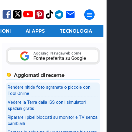
IONI
AI APPS
TECNOLOGIA
Aggiungi Navigaweb come
Fonte preferita su Google
Aggiornati di recente
Rendere nitide foto sgranate o piccole con
Tool Online
Vedere la Terra dalla ISS con i simulatori
spaziali gratis
Riparare i pixel bloccati su monitor e TV senza
cambiarli