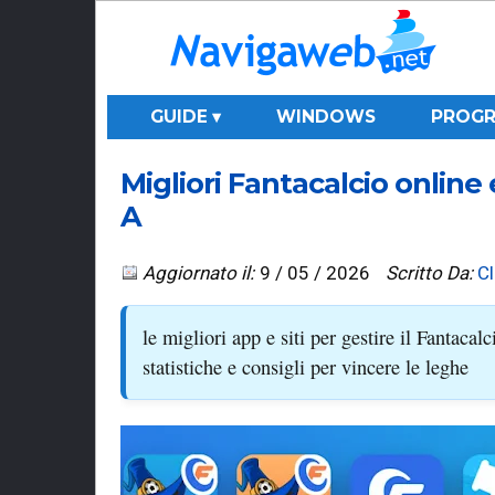
GUIDE ▾
WINDOWS
PROGR
Migliori Fantacalcio online 
A
Aggiornato il:
9 / 05 / 2026
Scritto Da:
C
le migliori app e siti per gestire il Fantacal
statistiche e consigli per vincere le leghe