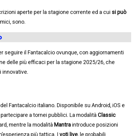
rizioni aperte per la stagione corrente ed a cui
si può
amici, sono.
o
er seguire il Fantacalcio ovunque, con aggiornamenti
one delle più efficaci per la stagione 2025/26, che
 innovative.
 del Fantacalcio italiano. Disponibile su Android, iOS e
partecipare a tornei pubblici. La modalità
Classic
dard, mentre la modalità
Mantra
introduce posizioni
n’esperienza più tattica. I
voti live
, le probabili