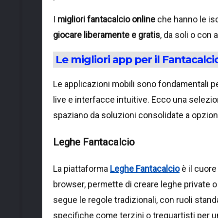
I
migliori fantacalcio online
che hanno le isc
giocare liberamente e gratis
, da soli o con 
Le migliori app per il Fantacalci
Le applicazioni mobili sono fondamentali p
live e interfacce intuitive. Ecco una selezi
spaziano da soluzioni consolidate a opzioni
Leghe Fantacalcio
La piattaforma
Leghe Fantacalcio
è il cuore
browser, permette di creare leghe private o 
segue le regole tradizionali, con ruoli stan
specifiche come terzini o trequartisti per u