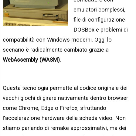
INSTAGRAM
VIDEO
emulatori complessi,
GOOGLE
file di configurazione
NEWS
ARGOMENTI:
DOSBox e problemi di
LINKEDIN
IPHONE
compatibilità con Windows moderni. Oggi lo
ANDROID
scenario è radicalmente cambiato grazie a
WebAssembly (WASM)
.
AI
APPS
APPS
Questa tecnologia permette al codice originale dei
TECNOLOGIA
vecchi giochi di girare nativamente dentro browser
WINDOWS
come Chrome, Edge o Firefox, sfruttando
l'accelerazione hardware della scheda video. Non
STRUMENTI
WEB
stiamo parlando di remake approssimativi, ma dei