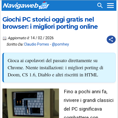
Navigaweb
Giochi PC storici oggi gratis nel
SEGUICI
HOME
SU:
browser: i migliori porting online
CHI
APP
SIAMO
Aggiornato il:
14 / 02 / 2026
ANDROID
Scritto Da:
Claudio Pomes
-
@pomhey
CHIEDI
EMAIL
SUPPORTO
Gioca ai capolavori del passato direttamente su
TELEGRAM
CONTATTA
Chrome. Niente installazioni: i migliori porting di
Doom, CS 1.6, Diablo e altri riscritti in HTML
TIKTOK
PIÙ
LETTI
FACEBOOK
Fino a pochi anni fa,
ULTIMI
POST
YOUTUBE
rivivere i grandi classici
ARCHIVIO
X
del PC significava
combattere con