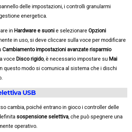
annello delle impostazioni, i controlli granularmi
gestione energetica.
gare in
Hardware e suoni
e selezionare
Opzioni
lmente in uso, si deve cliccare sulla voce per modificare
u
Cambiamento impostazioni avanzate risparmio
 la voce
Disco rigido
, è necessario impostare su
Mai
. In questo modo si comunica al sistema che i dischi
o.
elettiva USB
rso cambia, poiché entrano in gioco i controller delle
efinita
sospensione selettiva
, che può spegnere una
mente operativo.