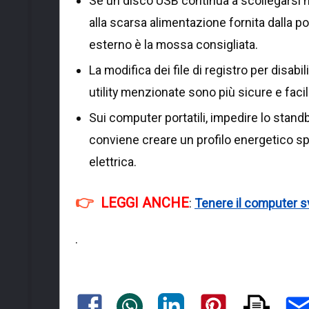
Se un disco USB continua a scollegarsi 
alla scarsa alimentazione fornita dalla p
esterno è la mossa consigliata.
La modifica dei file di registro per disabi
utility menzionate sono più sicure e facil
Sui computer portatili, impedire lo stand
conviene creare un profilo energetico spe
elettrica.
LEGGI ANCHE
:
Tenere il computer 
.