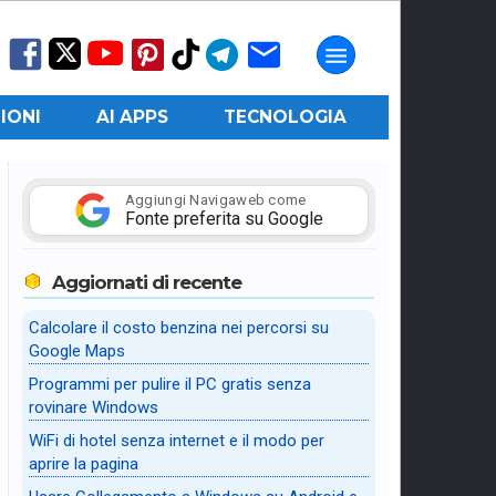
IONI
AI APPS
TECNOLOGIA
Aggiungi Navigaweb come
Fonte preferita su Google
Aggiornati di recente
Calcolare il costo benzina nei percorsi su
Google Maps
Programmi per pulire il PC gratis senza
rovinare Windows
WiFi di hotel senza internet e il modo per
aprire la pagina