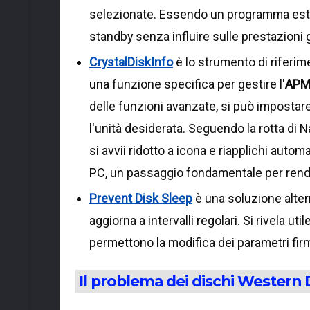
selezionate. Essendo un programma estr
standby senza influire sulle prestazioni 
CrystalDiskInfo
è lo strumento di riferim
una funzione specifica per gestire l'
AP
delle funzioni avanzate, si può impostar
l'unità desiderata. Seguendo la rotta di
si avvii ridotto a icona e riapplichi au
PC, un passaggio fondamentale per render
Prevent Disk Sleep
è una soluzione altern
aggiorna a intervalli regolari. Si rivela u
permettono la modifica dei parametri fir
Il problema dei dischi Western 