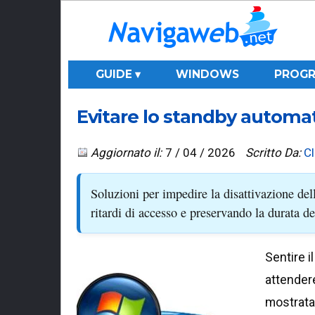
GUIDE ▾
WINDOWS
PROGR
Evitare lo standby automat
Aggiornato il:
7 / 04 / 2026
Scritto Da:
C
Soluzioni per impedire la disattivazione del
ritardi di accesso e preservando la durata de
Sentire i
attender
mostrata