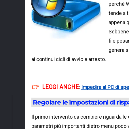
perché Wi
tende a t
appena qu
Sebbene 
file pesa
genera s
ai continui cicli di avvio e arresto.
LEGGI ANCHE
:
Impedire al PC di sp
Regolare le impostazioni di ris
Il primo intervento da compiere riguarda l
parametri più importanti dietro menu poco vi