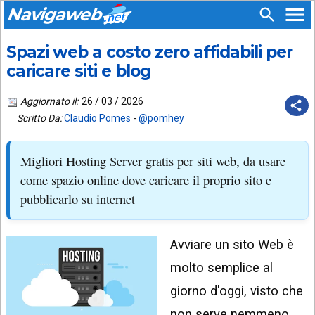
Navigaweb
Spazi web a costo zero affidabili per
SEGUICI
HOME
SU:
caricare siti e blog
CHI
APP
SIAMO
Aggiornato il:
26 / 03 / 2026
ANDROID
Scritto Da:
Claudio Pomes
-
@pomhey
CHIEDI
EMAIL
SUPPORTO
Migliori Hosting Server gratis per siti web, da usare
TELEGRAM
CONTATTA
come spazio online dove caricare il proprio sito e
pubblicarlo su internet
TIKTOK
PIÙ
LETTI
FACEBOOK
Avviare un sito Web è
ULTIMI
POST
YOUTUBE
molto semplice al
ARCHIVIO
X
giorno d'oggi, visto che
non serve nemmeno