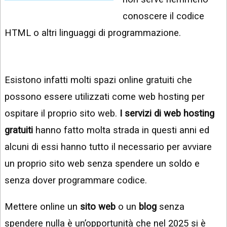
INSTAGRAM
VIDEO
conoscere il codice
GOOGLE
HTML o altri linguaggi di programmazione.
NEWS
ARGOMENTI:
LINKEDIN
IPHONE
Esistono infatti molti spazi online gratuiti che
ANDROID
possono essere utilizzati come web hosting per
AI
APPS
ospitare il proprio sito web.
I servizi di web hosting
gratuiti
hanno fatto molta strada in questi anni ed
APPS
alcuni di essi hanno tutto il necessario per avviare
TECNOLOGIA
un proprio sito web senza spendere un soldo e
WINDOWS
senza dover programmare codice.
STRUMENTI
Mettere online un
sito web
o un
blog
senza
WEB
spendere nulla è un’opportunità che nel 2025 si è