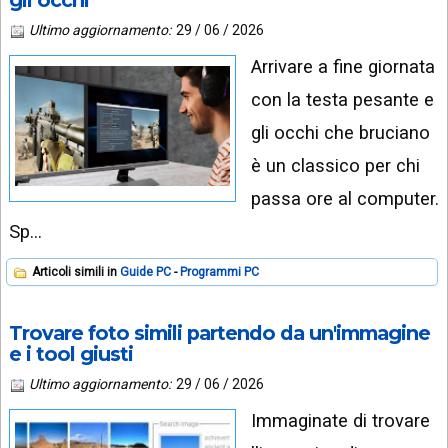
INSTAGRAM
VIDEO
Ultimo aggiornamento:
29 / 06 / 2026
GOOGLE
Arrivare a fine giornata
NEWS
ARGOMENTI:
con la testa pesante e
LINKEDIN
IPHONE
gli occhi che bruciano
ANDROID
è un classico per chi
passa ore al computer.
AI
APPS
Sp…
APPS
Articoli simili in
Guide PC
Programmi PC
TECNOLOGIA
Trovare foto simili partendo da un'immagine
WINDOWS
e i tool giusti
Ultimo aggiornamento:
29 / 06 / 2026
STRUMENTI
WEB
Immaginate di trovare