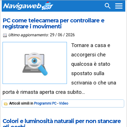
Navigaweb
PC come telecamera per controllare e
SEGUICI
HOME
registrare i movimenti
SU:
CHI
Ultimo aggiornamento:
29 / 06 / 2026
APP
SIAMO
Tornare a casa e
ANDROID
CHIEDI
accorgersi che
EMAIL
SUPPORTO
qualcosa è stato
TELEGRAM
CONTATTA
spostato sulla
TIKTOK
PIÙ
scrivania o che una
LETTI
porta è rimasta aperta crea subito…
FACEBOOK
ULTIMI
Articoli simili in
Programmi PC
Video
POST
YOUTUBE
ARCHIVIO
X
Colori e luminosità naturali per non stancare
gli occhi