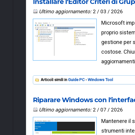
Installare l'Editor Criteri di 
Ultimo aggiornamento:
2 / 03 / 2026
Microsoft impo
proprio sistem
gestione per s
costose. Chiun
aggiornament
Articoli simili in
Guide PC
Windows Tool
Riparare Windows con l'interfa
Ultimo aggiornamento:
2 / 07 / 2026
Mantenere il s
strumenti inte