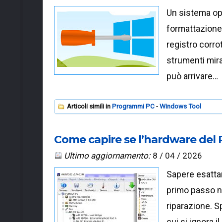
Un sistema op
formattazione 
registro corro
strumenti mir
può arrivare…
Articoli simili in
Programmi PC
Windows Tool
Come capire se l’hardware del
Ultimo aggiornamento:
8 / 04 / 2026
Sapere esattam
primo passo n
riparazione. Sp
cui si ignora 