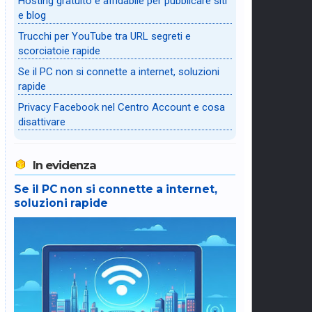
Hosting gratuito e affidabile per pubblicare siti
e blog
Trucchi per YouTube tra URL segreti e
scorciatoie rapide
Se il PC non si connette a internet, soluzioni
rapide
Privacy Facebook nel Centro Account e cosa
disattivare
In evidenza
Se il PC non si connette a internet,
soluzioni rapide