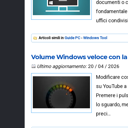
documenti o co
fondamentale 
uffici condivi
Articoli simili in
Guide PC
Windows Tool
Volume Windows veloce con la 
Ultimo aggiornamento:
20 / 04 / 2026
Modificare cos
su YouTube a 
Premere i puls
lo sguardo, m
preci…