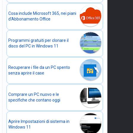
Cosa include Microsoft 365, nei piani
d'Abbonamento Office
Programmi gratuiti per clonare il
disco del PC in Windows 11
Recuperare i file da un PC spento
senza aprire il case
Comprare un PC nuovo e le
specifiche che contano oggi
Aprire Impostazioni di sistema in
Windows 11