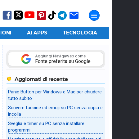
IONI
AI APPS
TECNOLOGIA
Aggiungi Navigaweb come
Fonte preferita su Google
Aggiornati di recente
Panic Button per Windows e Mac per chiudere
tutto subito
Scrivere faccine ed emoji su PC senza copia e
incolla
Sveglia e timer su PC senza installare
programmi