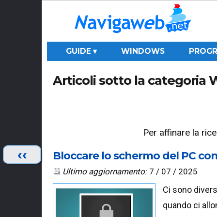
GUIDE ▾
WINDOWS
PROGR
Articoli sotto la categori
Per affinare la ri
‹‹
Bloccare lo schermo del PC co
Ultimo aggiornamento:
7 / 07 / 2025
Ci sono diver
quando ci all