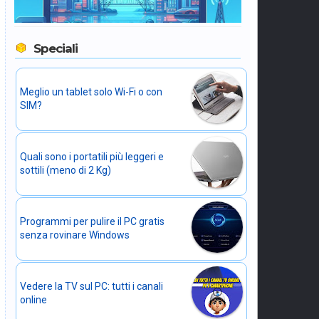
Speciali
Meglio un tablet solo Wi-Fi o con
SIM?
Quali sono i portatili più leggeri e
sottili (meno di 2 Kg)
Programmi per pulire il PC gratis
senza rovinare Windows
Vedere la TV sul PC: tutti i canali
online