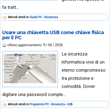
INSTAGRAM
VIDEO
fa tratt…
GOOGLE
NEWS
ARGOMENTI:
Articoli simili in
Guide PC
Sicurezza
LINKEDIN
IPHONE
Usare una chiavetta USB come chiave fisica
per il PC
ANDROID
Ultimo aggiornamento:
9 / 06 / 2026
AI
La sicurezza
APPS
informatica vive di un
APPS
eterno compromesso
TECNOLOGIA
tra protezione e
WINDOWS
comodità. Dover
digitare una password comple…
STRUMENTI
WEB
Articoli simili in
Programmi PC
Sicurezza
USB